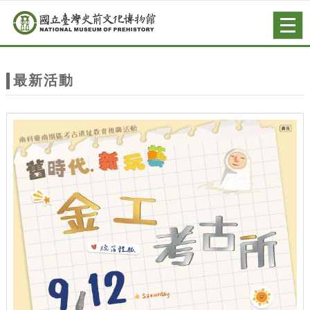
跳到主要內容
網站導覽
Togg
navig
網
站
最新活動
主
題