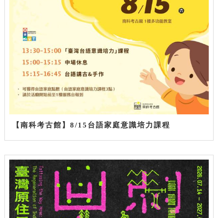
【南科考古館】8/15台語家庭意識培力課程