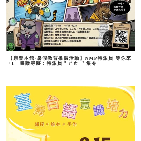
【康樂本館-暑假教育推廣活動】NMP特派員 等你來
+1｜畫蹤尋跡：特派員＂ㄕㄜˋ＂集令