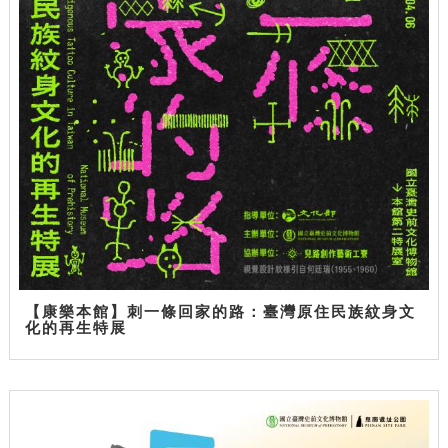
【康樂本館】刺一條回家的路：臺灣原住民族紋身文
化的再生特展