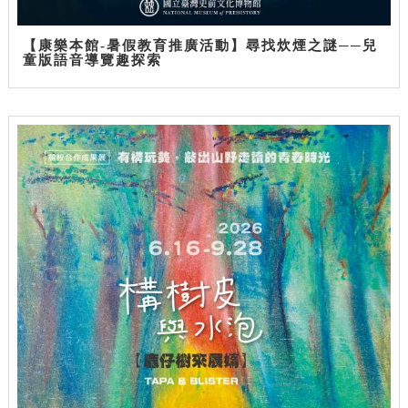
【康樂本館-暑假教育推廣活動】尋找炊煙之謎──兒
童版語音導覽趣探索