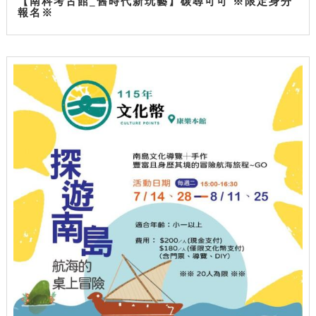
【南科考古館_舊時代新玩藝】碳尋可可 ※限定身分
報名※