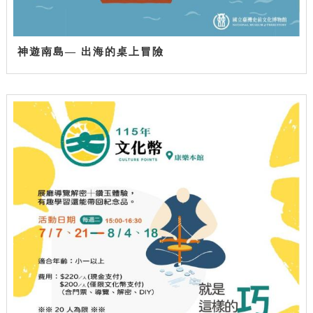
神遊南島— 出海的桌上冒險