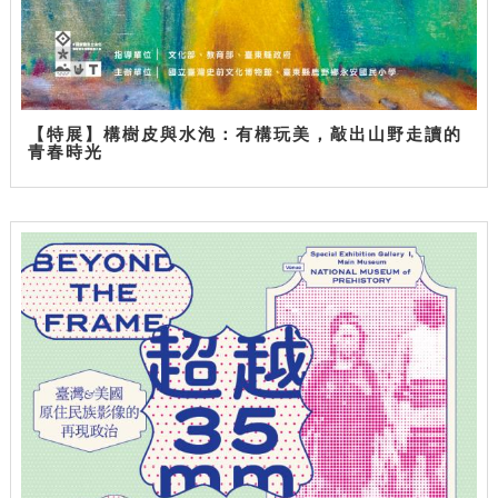
【特展】構樹皮與水泡：有構玩美，敲出山野走讀的
青春時光