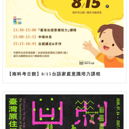
【南科考古館】8/15台語家庭意識培力課程