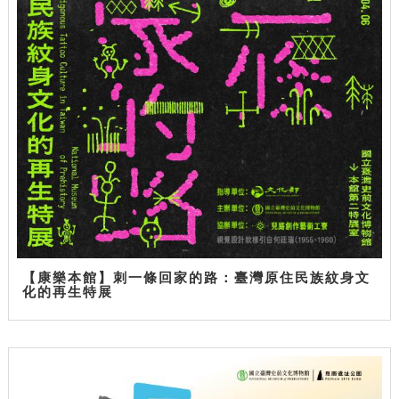
【康樂本館】刺一條回家的路：臺灣原住民族紋身文
化的再生特展