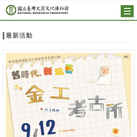
跳到主要內容
網站導覽
Togg
navig
網
站
最新活動
主
題