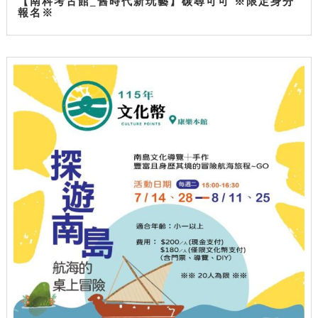
【南科考古館_舊時代新玩藝】碳尋可可 ※限定身分
報名※