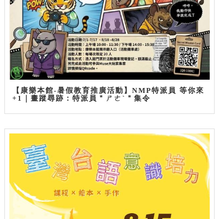
【康樂本館-暑假教育推廣活動】NMP特派員 等你來
+1｜畫蹤尋跡：特派員＂ㄕㄜˋ＂集令