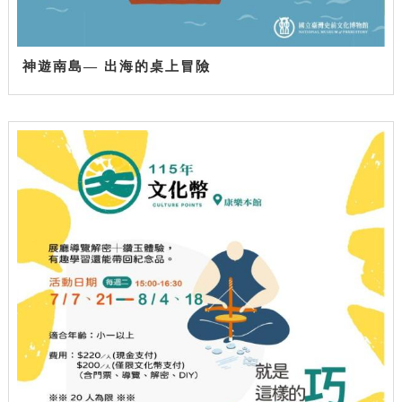
神遊南島— 出海的桌上冒險