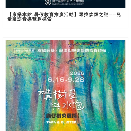
【康樂本館-暑假教育推廣活動】尋找炊煙之謎──兒
童版語音導覽趣探索