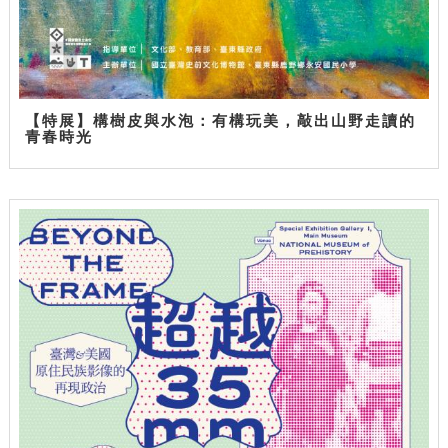
【特展】構樹皮與水泡：有構玩美，敲出山野走讀的
青春時光