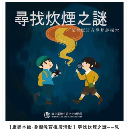
【康樂本館-暑假教育推廣活動】尋找炊煙之謎──兒