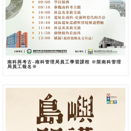
南科與考古–南科管理局員工學習課程 ※限南科管理
局員工報名※