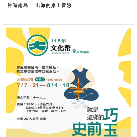
神遊南島— 出海的桌上冒險