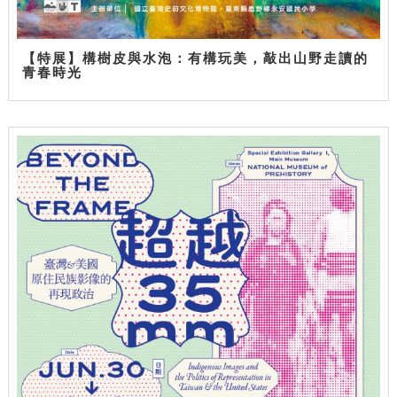
【特展】構樹皮與水泡：有構玩美，敲出山野走讀的
青春時光