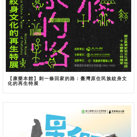
【康樂本館】刺一條回家的路：臺灣原住民族紋身文
化的再生特展