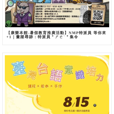
【康樂本館-暑假教育推廣活動】NMP特派員 等你來
+1｜畫蹤尋跡：特派員＂ㄕㄜˋ＂集令