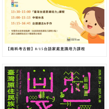
【南科考古館】8/15台語家庭意識培力課程