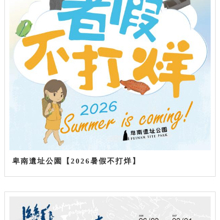
卑南遺址公園【2026暑假不打烊】