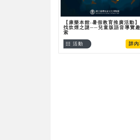
【康樂本館-暑假教育推廣活動
找炊煙之謎──兒童版語音導覽
索
活動
詳內