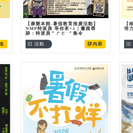
【康樂本館-暑假教育推廣活動】
【
NMP特派員 等你來+1｜畫蹤尋
培
跡：特派員＂ㄕㄜˋ＂集令
名
活動
詳內容