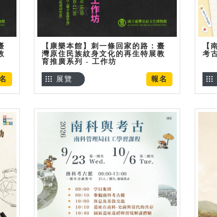
臺
【康樂本館】刺一條回家的路：臺
【
教
灣原住民族紋身文化的再生特展教
考
育推廣系列 - 工作坊
名
展覽
報名