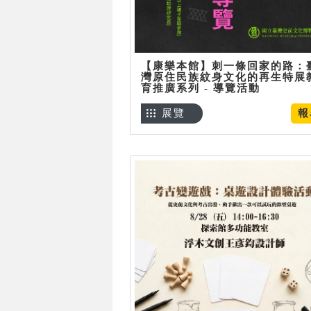
【康樂本館】刺一條回家的路：
灣原住民族紋身文化的再生特展
育推廣系列 - 導覽活動
展覽
報