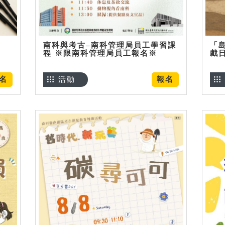
南科與考古–南科管理局員工學習課
「
程 ※限南科管理局員工報名※
戲
名
活動
報名