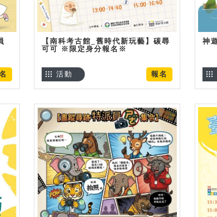
員
【南科考古館_舊時代新玩藝】碳尋
神
可可 ※限定身分報名※
名
活動
報名