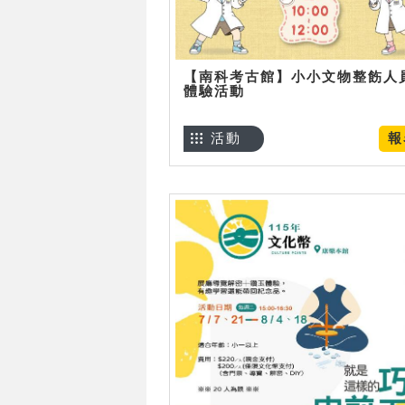
【南科考古館】小小文物整飭人
體驗活動
活動
報