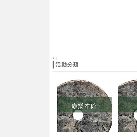
:::
活動分類
康樂本館