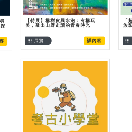
【特展】構樹皮與水泡：有構玩
「
】尋
美，敲出山野走讀的青春時光
族
趣探
展覽
詳內容
容