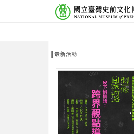
跳到主要內容
網站導覽
網
站
最新活動
主
題