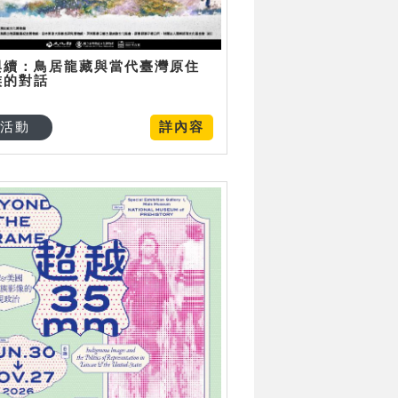
與續：鳥居龍藏與當代臺灣原住
族的對話
活動
詳內容