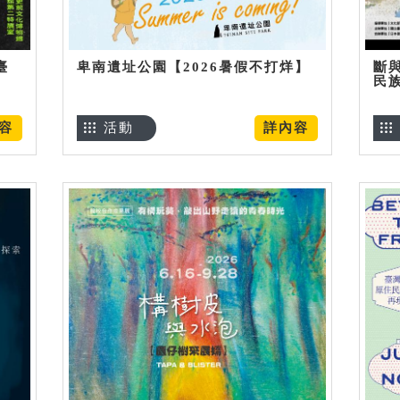
臺
卑南遺址公園【2026暑假不打烊】
斷
民
容
活動
詳內容