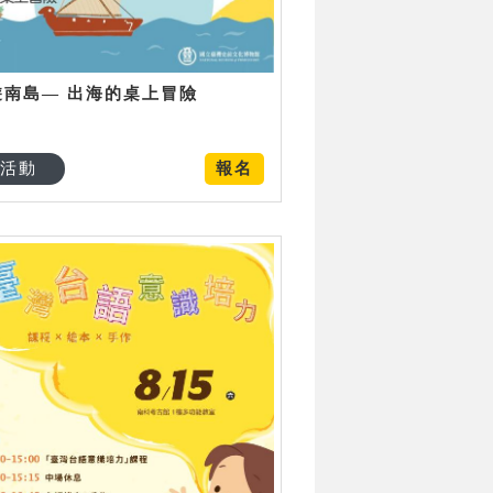
遊南島— 出海的桌上冒險
活動
報名