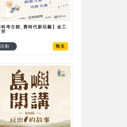
南科考古館_舊時代新玩藝】金工
古所
活動
報名