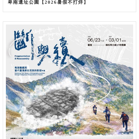
卑南遺址公園【2026暑假不打烊】