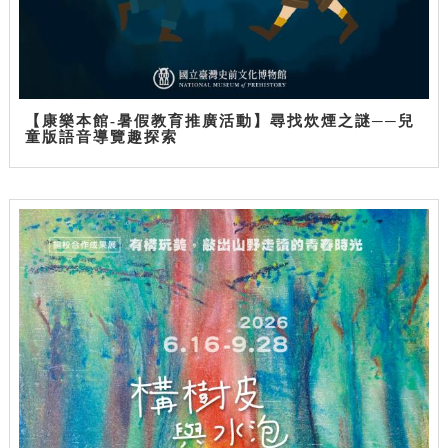
【康樂本館-暑假教育推廣活動】尋找炊煙之謎──兒
童版語音導覽趣探索