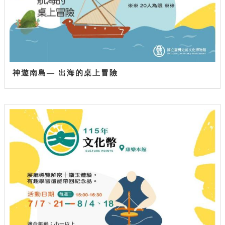
神遊南島— 出海的桌上冒險