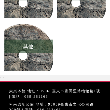
其他
:::
康樂本館 地址：95060臺東市豐田里博物館路1號
| 電話：089-381166
卑南遺址公園 地址：95059臺東市文化公園路
200號 | 電話：089-233466