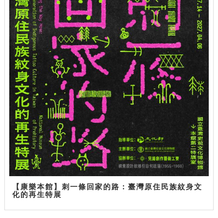
【康樂本館】刺一條回家的路：臺灣原住民族紋身文
化的再生特展