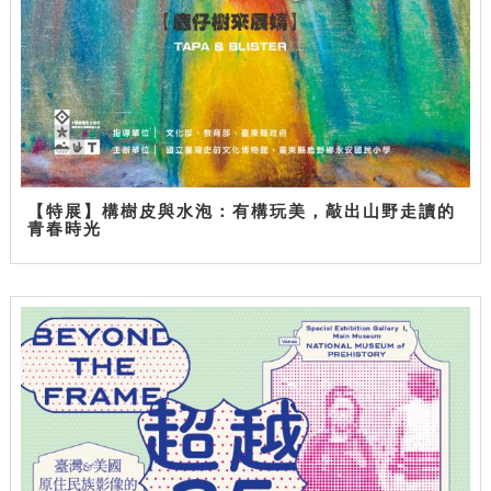
【特展】構樹皮與水泡：有構玩美，敲出山野走讀的
青春時光