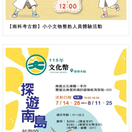
【南科考古館】小小文物整飭人員體驗活動