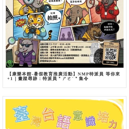
【康樂本館-暑假教育推廣活動】NMP特派員 等你來
+1｜畫蹤尋跡：特派員＂ㄕㄜˋ＂集令