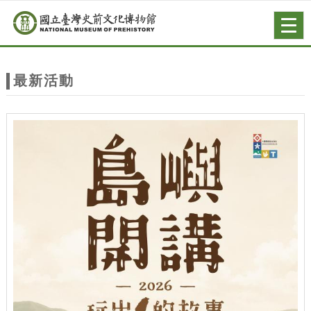
跳到主要內容
網站導覽
Togg
navig
網
站
最新活動
主
題