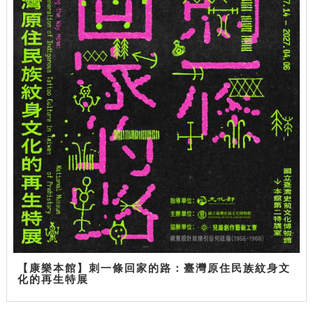
【康樂本館】刺一條回家的路：臺灣原住民族紋身文
化的再生特展