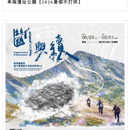
卑南遺址公園【2026暑假不打烊】