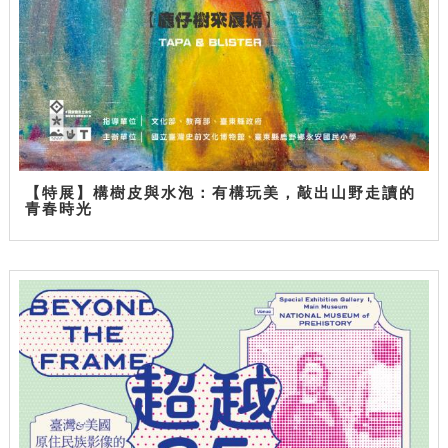
【特展】構樹皮與水泡：有構玩美，敲出山野走讀的
青春時光