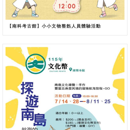
【南科考古館】小小文物整飭人員體驗活動