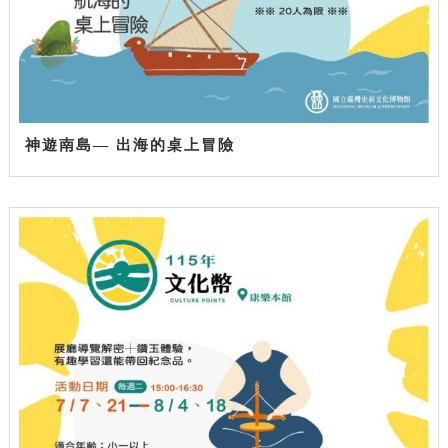
神遊南島— 出海的桌上冒險