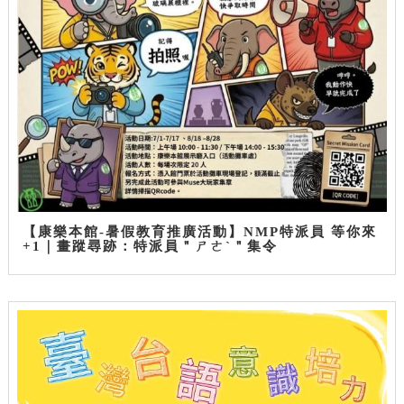
【康樂本館-暑假教育推廣活動】NMP特派員 等你來
+1｜畫蹤尋跡：特派員＂ㄕㄜˋ＂集令