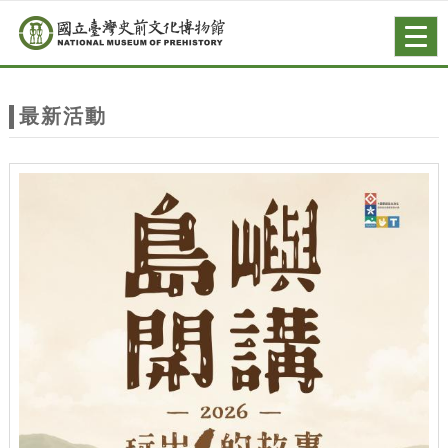
跳到主要內容
網站導覽
Togg
navig
網
站
最新活動
主
題