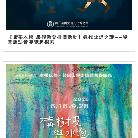
【康樂本館-暑假教育推廣活動】尋找炊煙之謎──兒
童版語音導覽趣探索