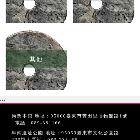
其他
:::
康樂本館 地址：95060臺東市豐田里博物館路1號
| 電話：089-381166
卑南遺址公園 地址：95059臺東市文化公園路
200號 | 電話：089-233466