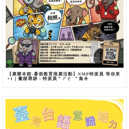
【康樂本館-暑假教育推廣活動】NMP特派員 等你來
+1｜畫蹤尋跡：特派員＂ㄕㄜˋ＂集令