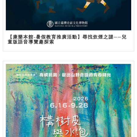
【康樂本館-暑假教育推廣活動】尋找炊煙之謎──兒
童版語音導覽趣探索