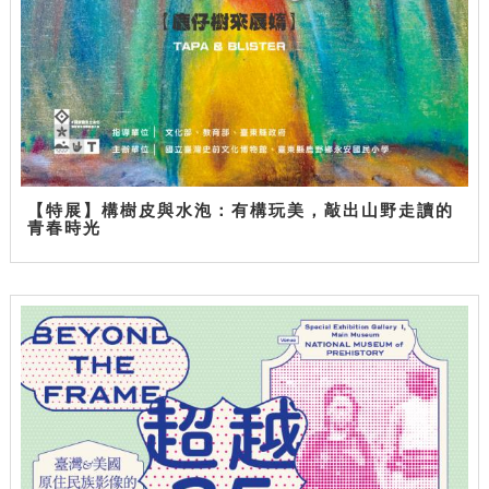
【特展】構樹皮與水泡：有構玩美，敲出山野走讀的
青春時光