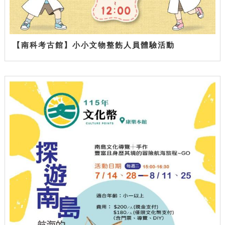
【南科考古館】小小文物整飭人員體驗活動