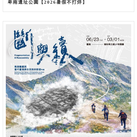
卑南遺址公園【2026暑假不打烊】