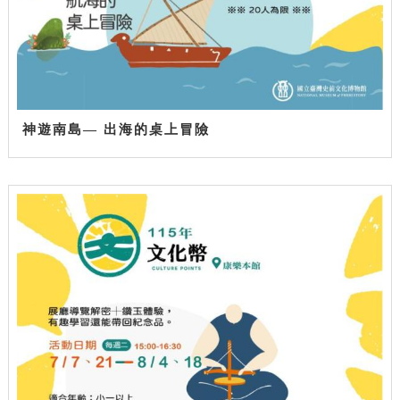
神遊南島— 出海的桌上冒險