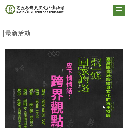
跳到主要內容
網站導覽
Togg
navig
網
站
最新活動
主
題