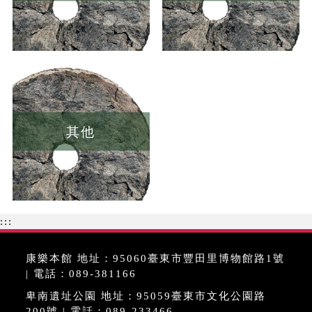
其他
:::
康樂本館 地址：95060臺東市豐田里博物館路1號
| 電話：089-381166
卑南遺址公園 地址：95059臺東市文化公園路
200號 | 電話：089-233466