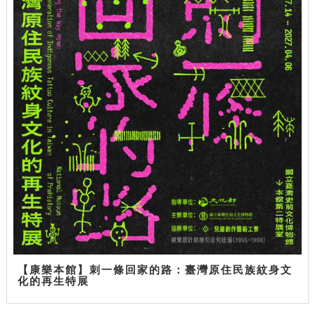
【康樂本館】刺一條回家的路：臺灣原住民族紋身文
化的再生特展