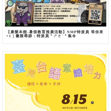
【康樂本館-暑假教育推廣活動】NMP特派員 等你來
+1｜畫蹤尋跡：特派員＂ㄕㄜˋ＂集令