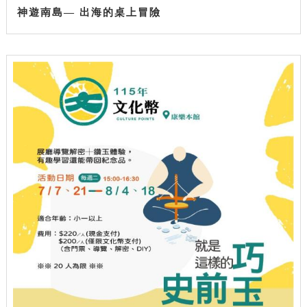
神遊南島— 出海的桌上冒險