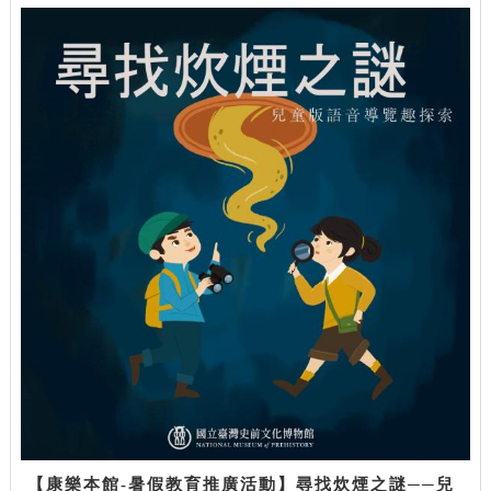
【康樂本館-暑假教育推廣活動】尋找炊煙之謎──兒