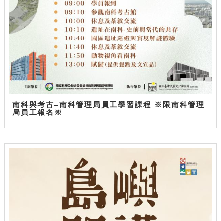
南科與考古–南科管理局員工學習課程 ※限南科管理
局員工報名※