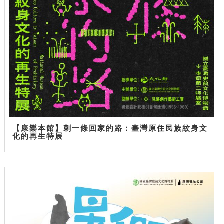
【康樂本館】刺一條回家的路：臺灣原住民族紋身文
化的再生特展