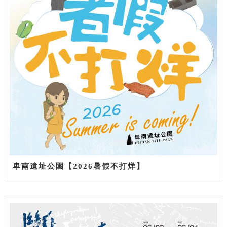
卑南遺址公園【2026暑假不打烊】