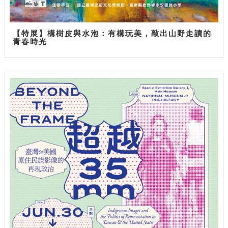
【特展】構樹皮與水泡：有構玩美，敲出山野走讀的
青春時光