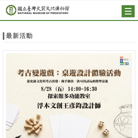
跳到主要內容
網站導覽
Togg
navig
網
站
最新活動
主
題