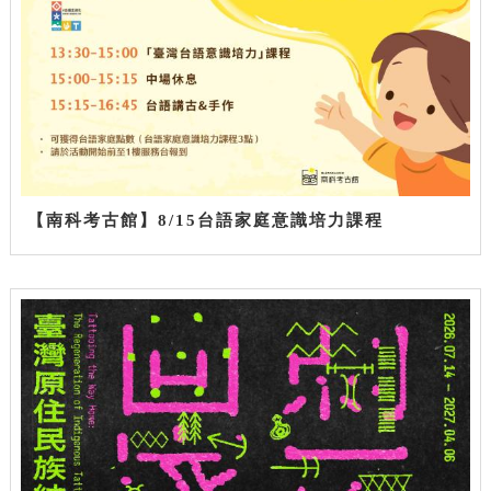
【南科考古館】8/15台語家庭意識培力課程