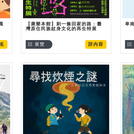
識
【康樂本館】刺一條回家的路：臺
卑
灣原住民族紋身文化的再生特展
名
展覽
詳內容