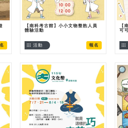
遊
【南科考古館】小小文物整飭人員
【
體驗活動
可
名
活動
報名