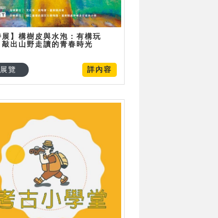
特展】構樹皮與水泡：有構玩
，敲出山野走讀的青春時光
展覽
詳內容