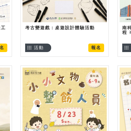
金工
考古變遊戲：桌遊設計體驗活動
南
程
名
活動
報名