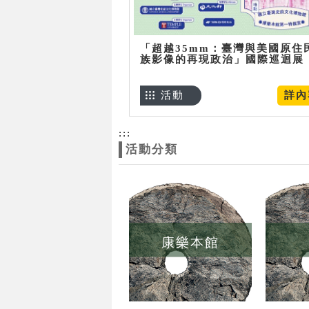
「超越35mm：臺灣與美國原住
族影像的再現政治」國際巡迴展
活動
詳內
:::
活動分類
康樂本館