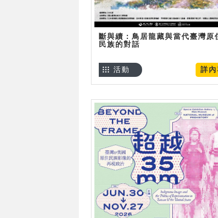
斷與續：鳥居龍藏與當代臺灣原
民族的對話
活動
詳內