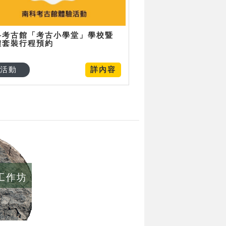
科考古館「考古小學堂」學校暨
體套裝行程預約
活動
詳內容
/工作坊