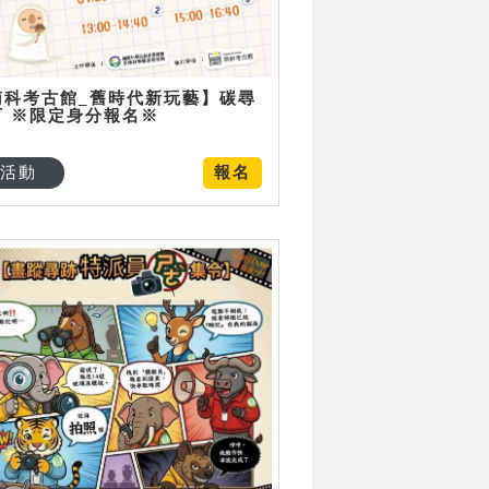
南科考古館_舊時代新玩藝】碳尋
可 ※限定身分報名※
活動
報名