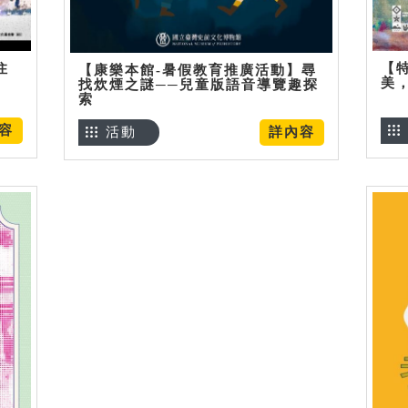
住
【
【康樂本館-暑假教育推廣活動】尋
美
找炊煙之謎──兒童版語音導覽趣探
索
容
活動
詳內容