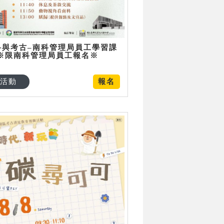
科與考古–南科管理局員工學習課
 ※限南科管理局員工報名※
活動
報名