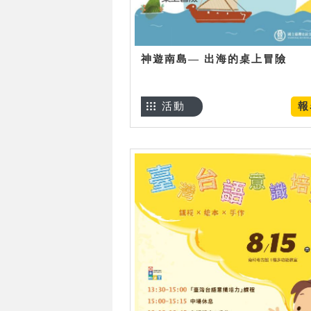
神遊南島— 出海的桌上冒險
活動
報