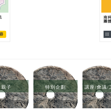
民
南
團
容
親子
特別企劃
講座/會議