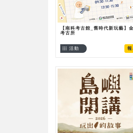
【南科考古館_舊時代新玩藝】
考古所
活動
報