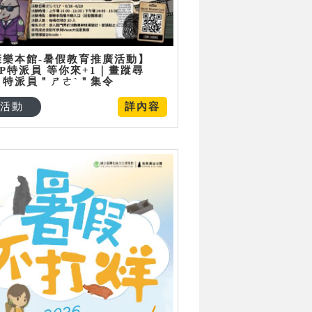
康樂本館-暑假教育推廣活動】
P特派員 等你來+1｜畫蹤尋
：特派員＂ㄕㄜˋ＂集令
活動
詳內容