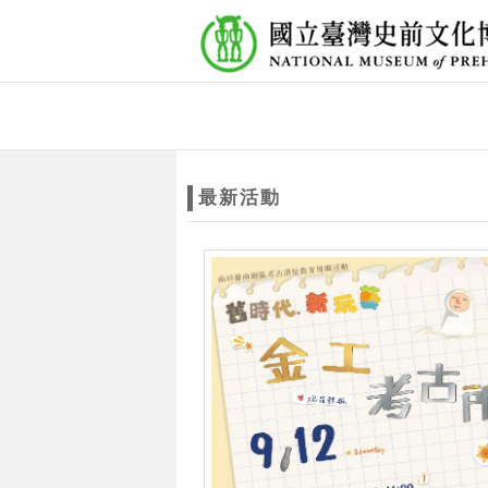
跳到主要內容
網站導覽
網
站
最新活動
主
題