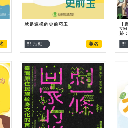
就是這樣的史前巧玉
【
NM
跡
名
活動
報名