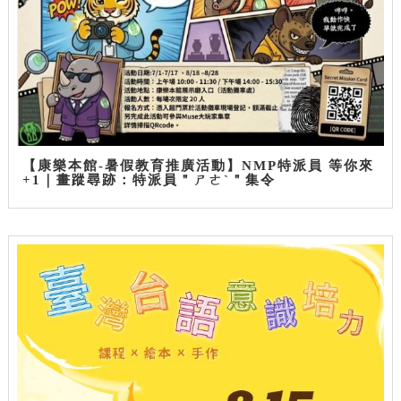
【康樂本館-暑假教育推廣活動】NMP特派員 等你來
+1｜畫蹤尋跡：特派員＂ㄕㄜˋ＂集令