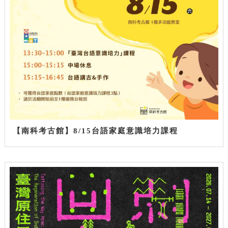
【南科考古館】8/15台語家庭意識培力課程