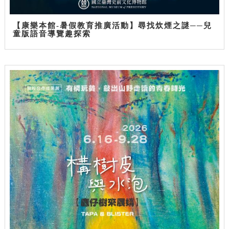
【康樂本館-暑假教育推廣活動】尋找炊煙之謎──兒
童版語音導覽趣探索