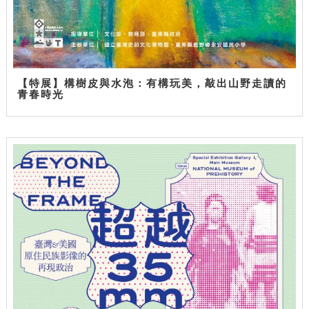
【特展】構樹皮與水泡：有構玩美，敲出山野走讀的
青春時光