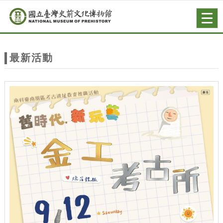
跳到主要內容
網站導覽
Togg
navig
網
站
最新活動
主
題