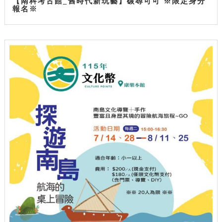
【南科考古館_舊時代新玩藝】碳尋可可 ※限定身分
報名※