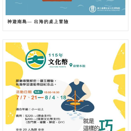
神遊南島— 出海的桌上冒險