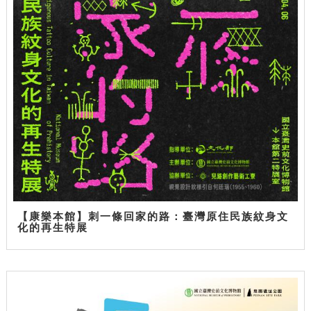
【康樂本館】刺一條回家的路：臺灣原住民族紋身文
化的再生特展