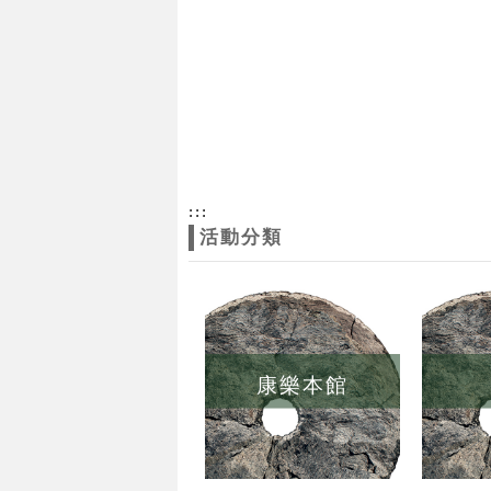
:::
活動分類
康樂本館