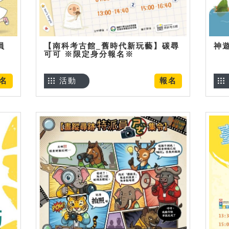
員
【南科考古館_舊時代新玩藝】碳尋
神
可可 ※限定身分報名※
名
活動
報名