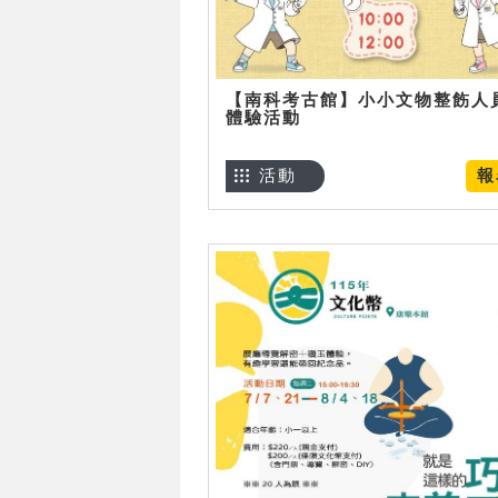
【南科考古館】小小文物整飭人
體驗活動
活動
報