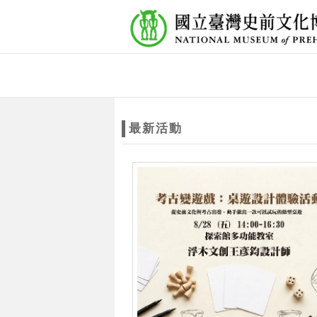
跳到主要內容
網站導覽
網
站
最新活動
主
題