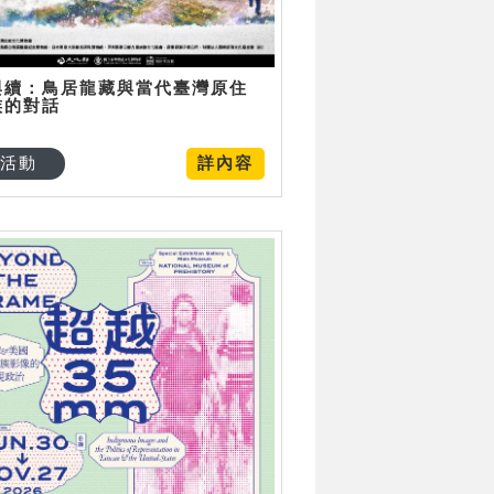
與續：鳥居龍藏與當代臺灣原住
族的對話
活動
詳內容