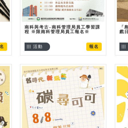
南科與考古–南科管理局員工學習課
「
程 ※限南科管理局員工報名※
戲
名
活動
報名