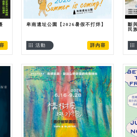
臺
卑南遺址公園【2026暑假不打烊】
斷
民
容
活動
詳內容