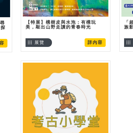
【特展】構樹皮與水泡：有構玩
「
】尋
美，敲出山野走讀的青春時光
族
趣探
展覽
詳內容
容