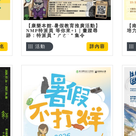
【康樂本館-暑假教育推廣活動】
【
NMP特派員 等你來+1｜畫蹤尋
培
跡：特派員＂ㄕㄜˋ＂集令
名
活動
詳內容