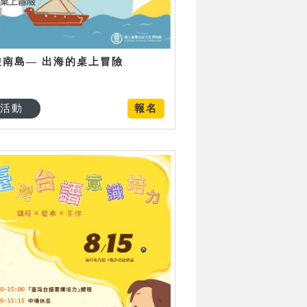
遊南島— 出海的桌上冒險
活動
報名