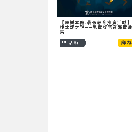
【康樂本館-暑假教育推廣活動
找炊煙之謎──兒童版語音導覽
索
活動
詳內