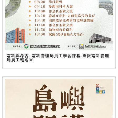
南科與考古–南科管理局員工學習課程 ※限南科管理
局員工報名※