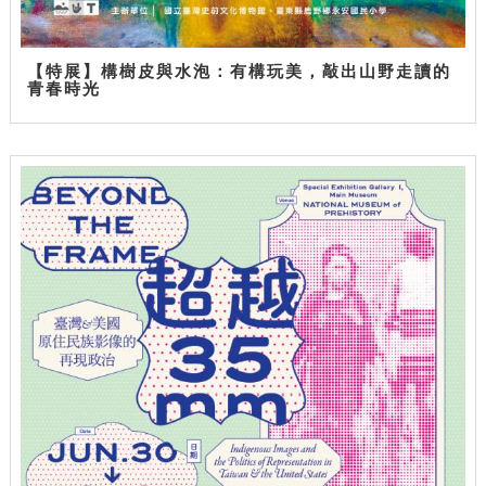
【特展】構樹皮與水泡：有構玩美，敲出山野走讀的
青春時光