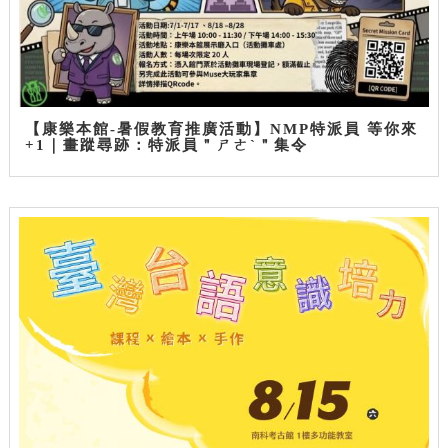
【康樂本館-暑假教育推廣活動】NMP特派員 等你來
+1｜畫蹤尋跡：特派員＂ㄕㄜˋ＂集令