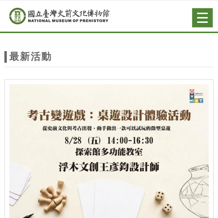
跳到主要內容
網站導覽
Togg
navig
網
站
最新活動
主
題