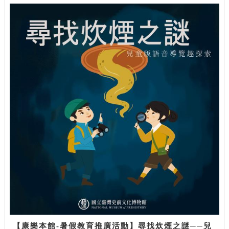
【康樂本館-暑假教育推廣活動】尋找炊煙之謎──兒