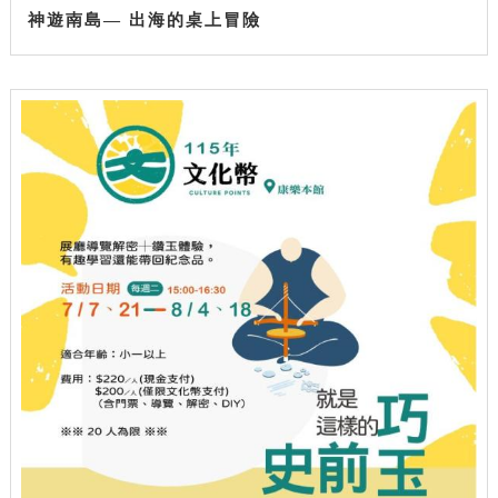
神遊南島— 出海的桌上冒險