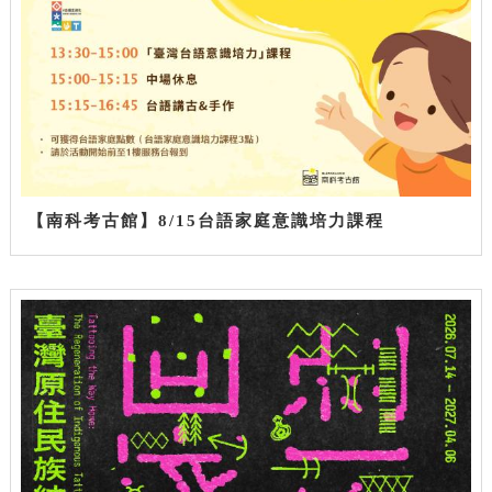
【南科考古館】8/15台語家庭意識培力課程