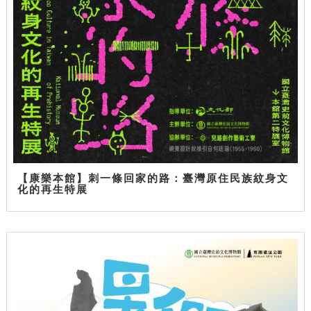
【康樂本館】刺一條回家的路：臺灣原住民族紋身文
化的再生特展