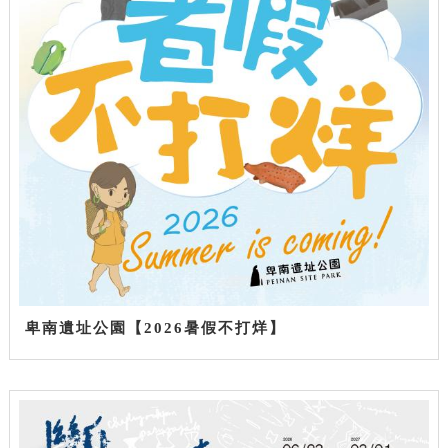
卑南遺址公園【2026暑假不打烊】