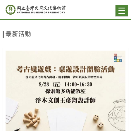
跳到主要內容
網站導覽
Togg
navig
網
站
最新活動
主
題