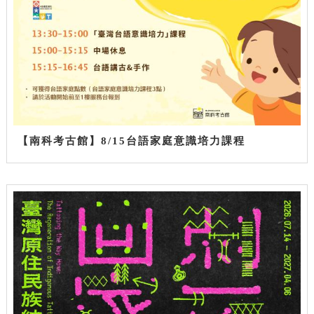
【南科考古館】8/15台語家庭意識培力課程