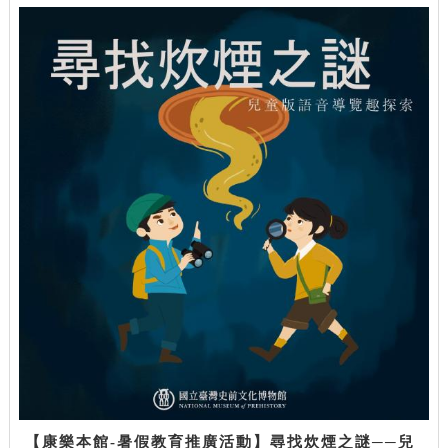
【康樂本館-暑假教育推廣活動】尋找炊煙之謎──兒