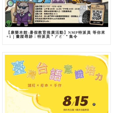
【康樂本館-暑假教育推廣活動】NMP特派員 等你來
+1｜畫蹤尋跡：特派員＂ㄕㄜˋ＂集令