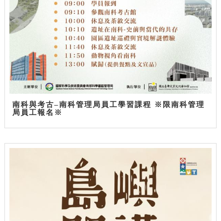
南科與考古–南科管理局員工學習課程 ※限南科管理
局員工報名※