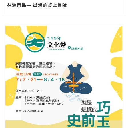
神遊南島— 出海的桌上冒險