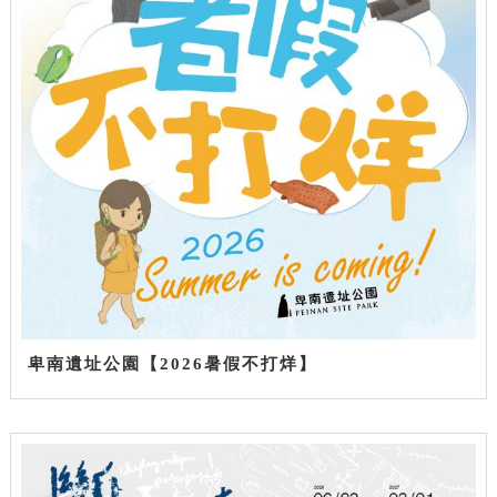
卑南遺址公園【2026暑假不打烊】