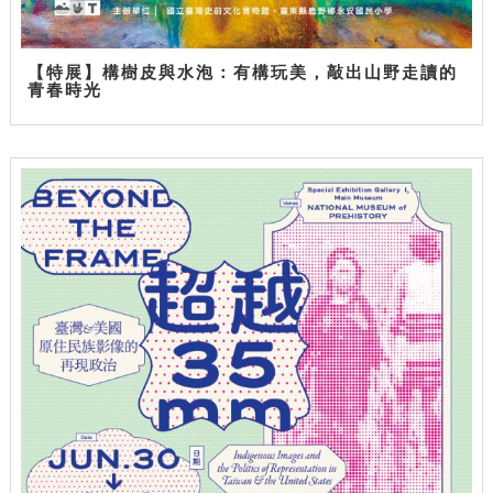
【特展】構樹皮與水泡：有構玩美，敲出山野走讀的
青春時光