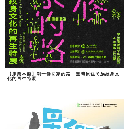
【康樂本館】刺一條回家的路：臺灣原住民族紋身文
化的再生特展