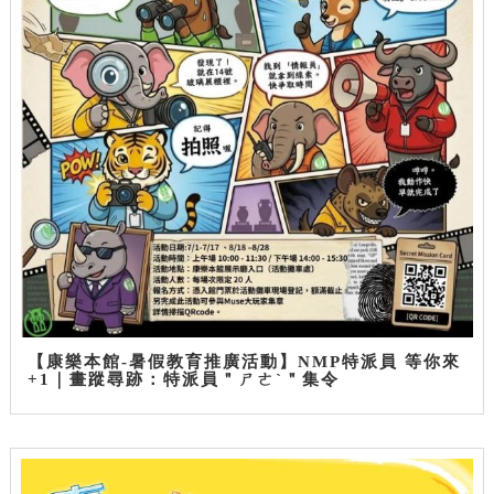
【康樂本館-暑假教育推廣活動】NMP特派員 等你來
+1｜畫蹤尋跡：特派員＂ㄕㄜˋ＂集令