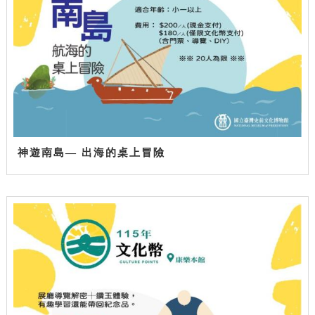
神遊南島— 出海的桌上冒險