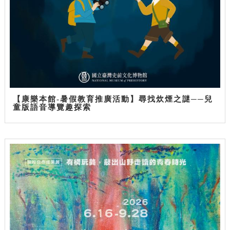
【康樂本館-暑假教育推廣活動】尋找炊煙之謎──兒
童版語音導覽趣探索