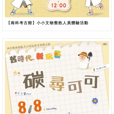
【南科考古館】小小文物整飭人員體驗活動