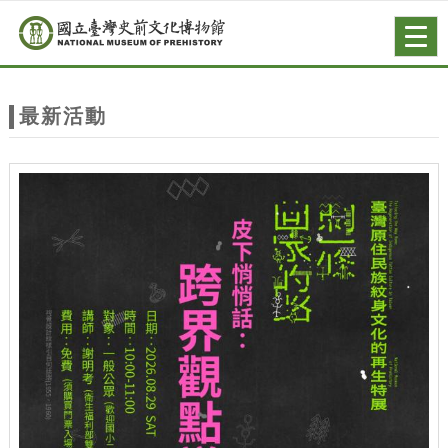
跳到主要內容
網站導覽
Togg
navig
網
站
最新活動
主
題