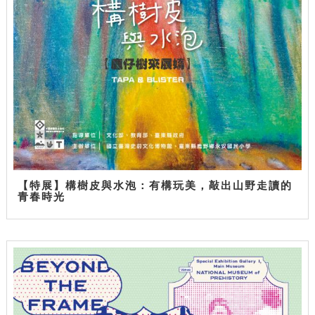
【特展】構樹皮與水泡：有構玩美，敲出山野走讀的
青春時光