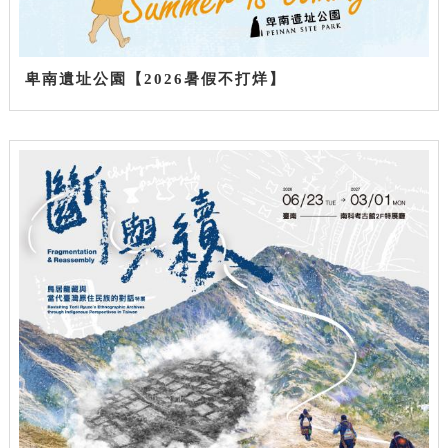
卑南遺址公園【2026暑假不打烊】