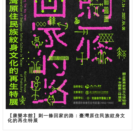
【康樂本館】刺一條回家的路：臺灣原住民族紋身文
化的再生特展