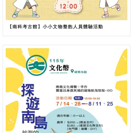
【南科考古館】小小文物整飭人員體驗活動