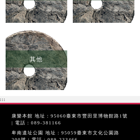
其他
:::
康樂本館 地址：95060臺東市豐田里博物館路1號
| 電話：089-381166
卑南遺址公園 地址：95059臺東市文化公園路
200號 | 電話：089-233466