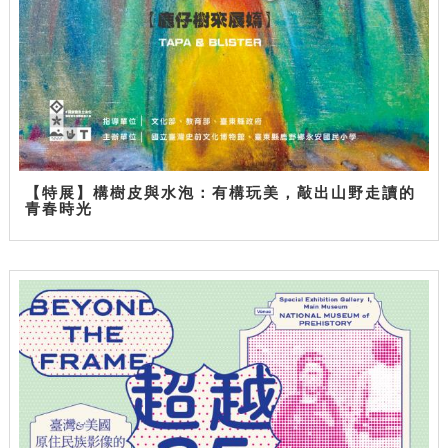
【特展】構樹皮與水泡：有構玩美，敲出山野走讀的
青春時光