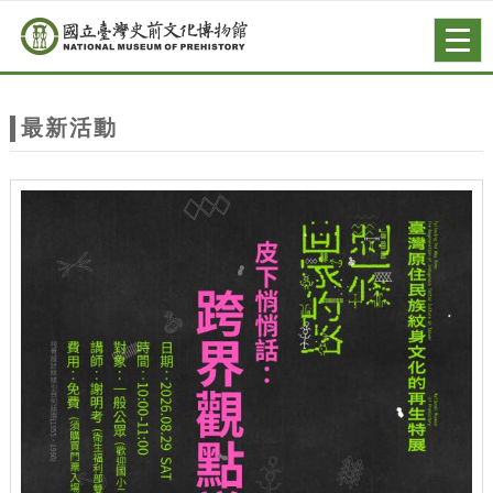
跳到主要內容
網站導覽
Togg
navig
網
站
最新活動
主
題