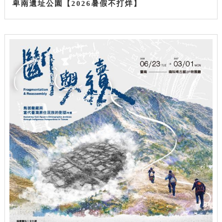
卑南遺址公園【2026暑假不打烊】