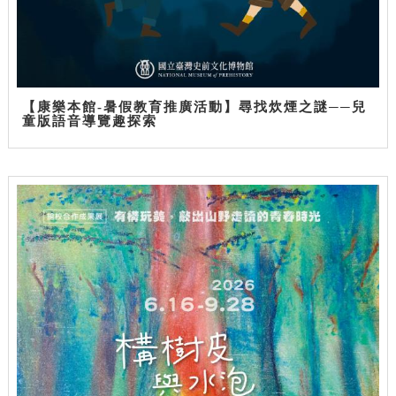
【康樂本館-暑假教育推廣活動】尋找炊煙之謎──兒
童版語音導覽趣探索