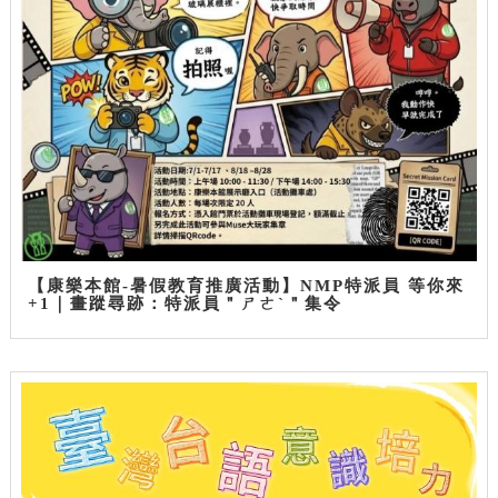
【康樂本館-暑假教育推廣活動】NMP特派員 等你來
+1｜畫蹤尋跡：特派員＂ㄕㄜˋ＂集令