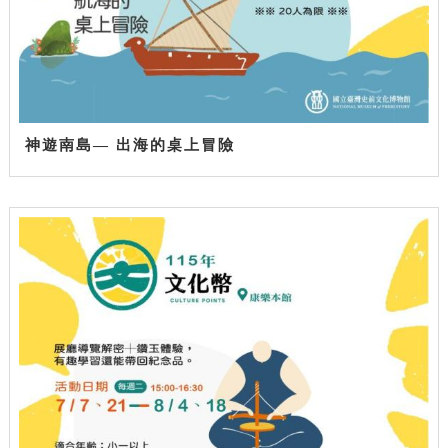
神遊南島— 出海的桌上冒險