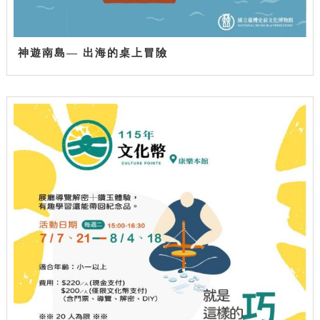
神遊南島— 出海的桌上冒險