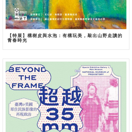
【特展】構樹皮與水泡：有構玩美，敲出山野走讀的
青春時光