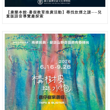
【康樂本館-暑假教育推廣活動】尋找炊煙之謎──兒
童版語音導覽趣探索