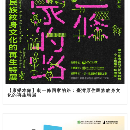
【康樂本館】刺一條回家的路：臺灣原住民族紋身文
化的再生特展