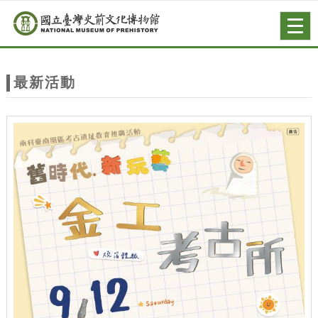
跳到主要內容
網站導覽
Togg
navig
網
站
最新活動
主
題