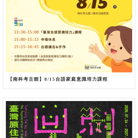
【南科考古館】8/15台語家庭意識培力課程