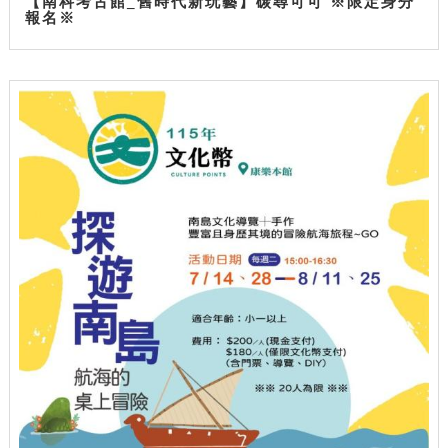
【南科考古館_舊時代新玩藝】碳尋可可 ※限定身分
報名※