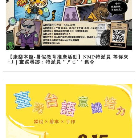
【康樂本館-暑假教育推廣活動】NMP特派員 等你來
+1｜畫蹤尋跡：特派員＂ㄕㄜˋ＂集令