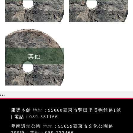
其他
:::
康樂本館 地址：95060臺東市豐田里博物館路1號
| 電話：089-381166
卑南遺址公園 地址：95059臺東市文化公園路
200號 | 電話：089-233466