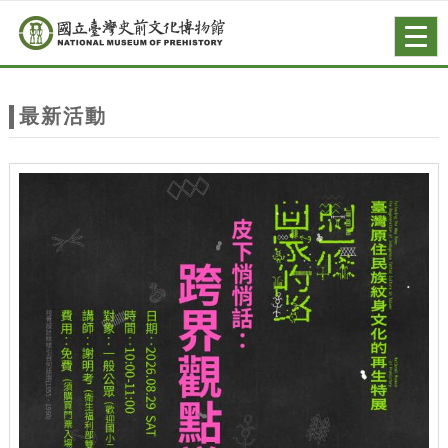
跳到主要內容
網站導覽
Togg
navig
網
站
最新活動
主
題