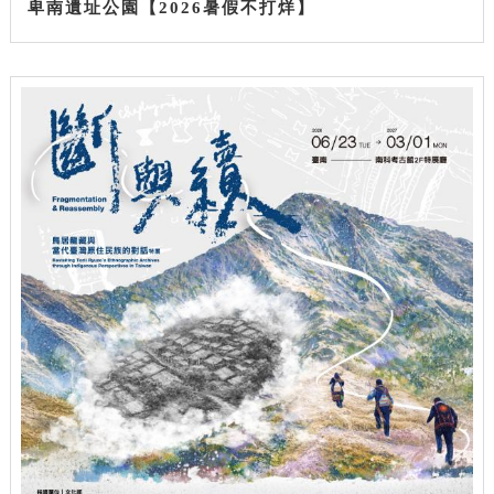
卑南遺址公園【2026暑假不打烊】