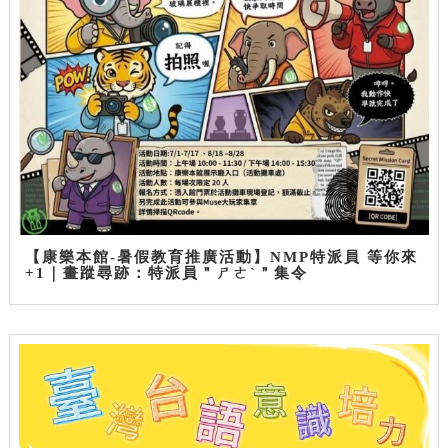
【康樂本館-暑假教育推廣活動】NMP特派員 等你來
+1｜畫蹤尋跡：特派員＂ㄕㄜˋ＂集令