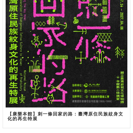
【康樂本館】刺一條回家的路：臺灣原住民族紋身文
化的再生特展