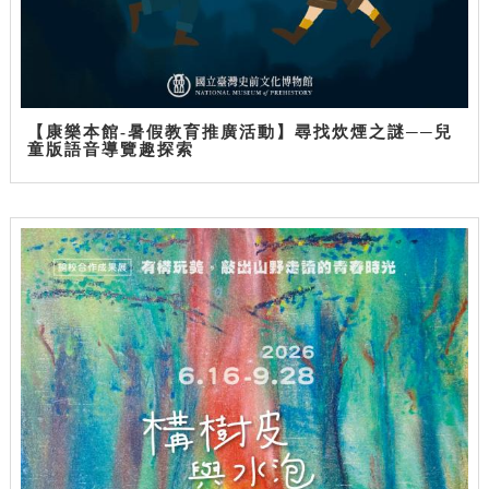
【康樂本館-暑假教育推廣活動】尋找炊煙之謎──兒
童版語音導覽趣探索