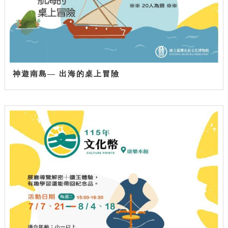
神遊南島— 出海的桌上冒險