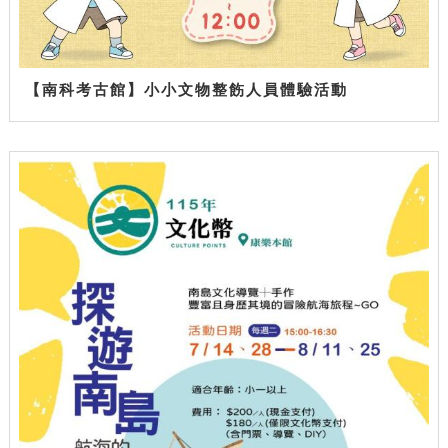
【南科考古館】小小文物整飭人員體驗活動