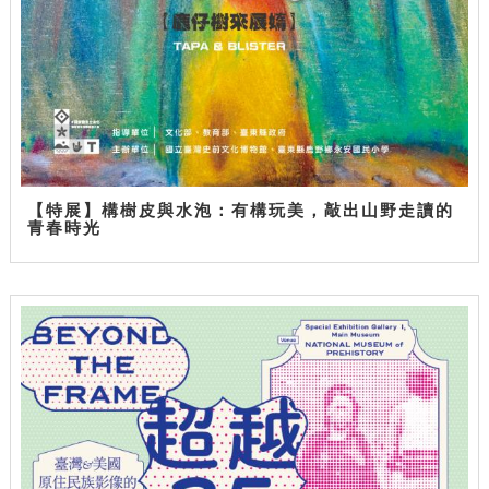
【特展】構樹皮與水泡：有構玩美，敲出山野走讀的
青春時光