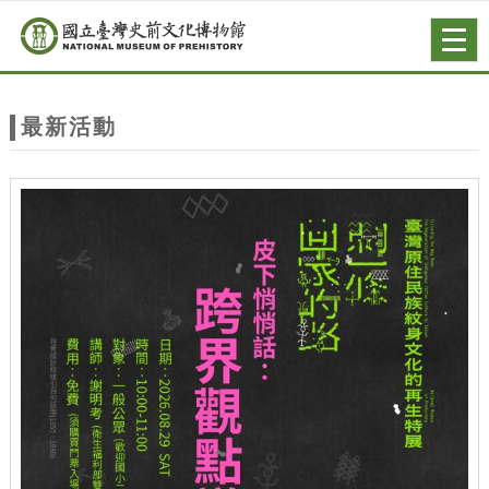
跳到主要內容
網站導覽
Togg
navig
網
站
最新活動
主
題