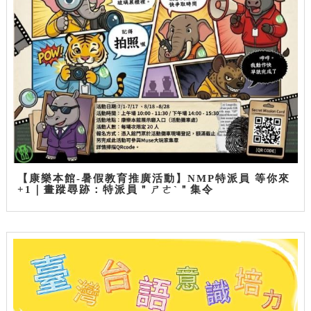
【康樂本館-暑假教育推廣活動】NMP特派員 等你來
+1｜畫蹤尋跡：特派員＂ㄕㄜˋ＂集令