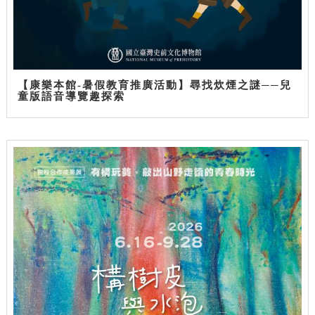
【康樂本館-暑假教育推廣活動】尋找炊煙之謎──兒
童版語音導覽趣探索