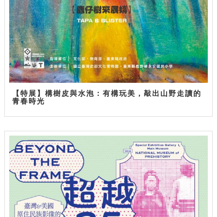
【特展】構樹皮與水泡：有構玩美，敲出山野走讀的
青春時光