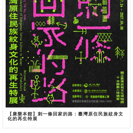
【康樂本館】刺一條回家的路：臺灣原住民族紋身文
化的再生特展