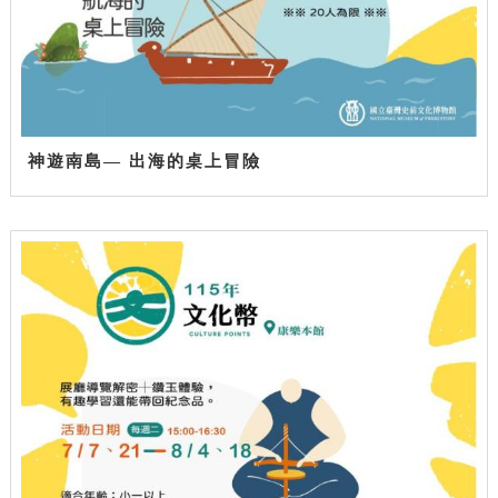
神遊南島— 出海的桌上冒險