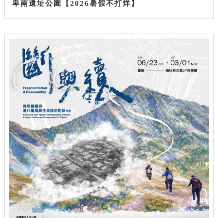
卑南遺址公園【2026暑假不打烊】