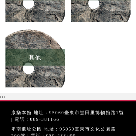
其他
:::
康樂本館 地址：95060臺東市豐田里博物館路1號
| 電話：089-381166
卑南遺址公園 地址：95059臺東市文化公園路
200號 | 電話：089-233466