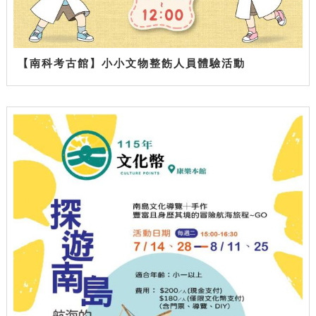
【南科考古館】小小文物整飭人員體驗活動