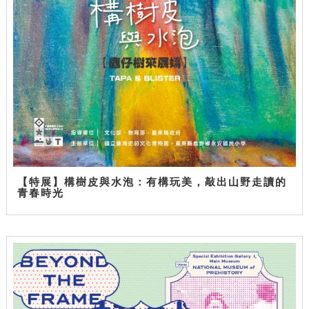
【特展】構樹皮與水泡：有構玩美，敲出山野走讀的
青春時光