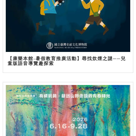
【康樂本館-暑假教育推廣活動】尋找炊煙之謎──兒
童版語音導覽趣探索