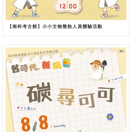
【南科考古館】小小文物整飭人員體驗活動