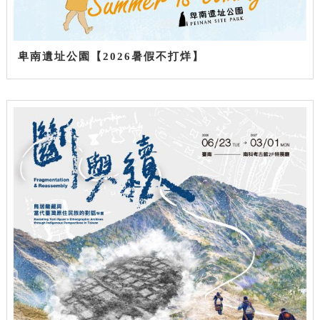
卑南遺址公園【2026暑假不打烊】