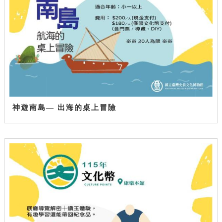
神遊南島— 出海的桌上冒險