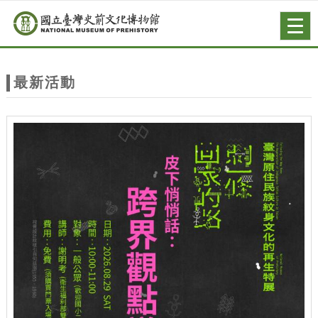
跳到主要內容
網站導覽
Togg
navig
網
站
最新活動
主
題