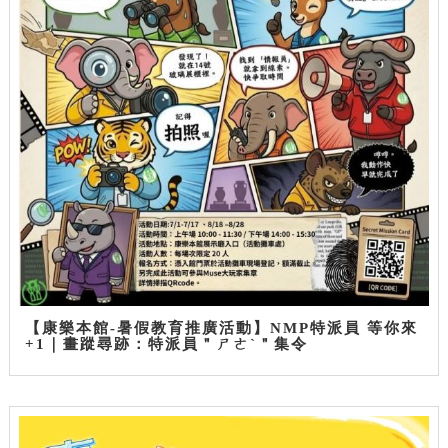
【康樂本館-暑假教育推廣活動】NMP特派員 等你來
+1｜畫蹤尋跡：特派員＂ㄕㄜˋ＂集令