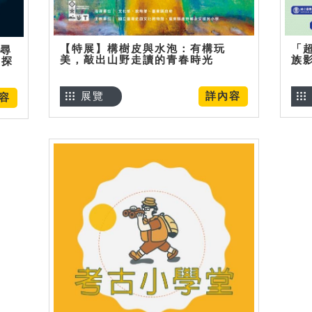
【特展】構樹皮與水泡：有構玩
「
】尋
美，敲出山野走讀的青春時光
族
趣探
展覽
詳內容
容