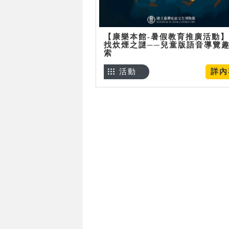
【康樂本館-暑假教育推廣活動
找炊煙之謎──兒童版語音導覽
索
活動
詳內