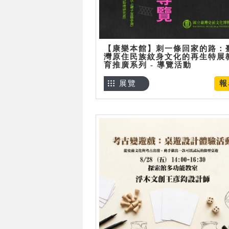
【康樂本館】刺一條回家的路：
灣原住民族紋身文化的再生特展
育推廣系列 - 導覽活動
展覽
報