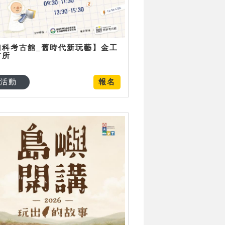
南科考古館_舊時代新玩藝】金工
古所
活動
報名