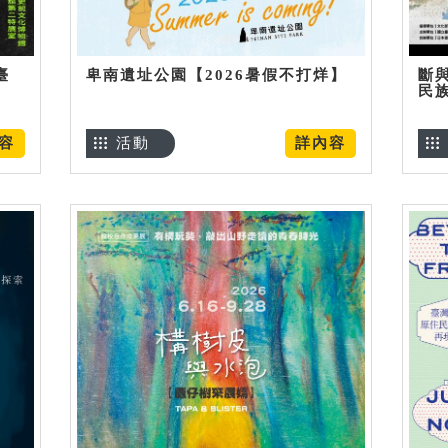
臺
卑南遺址公園【2026暑假不打烊】
斷
民
容
活動
詳內容