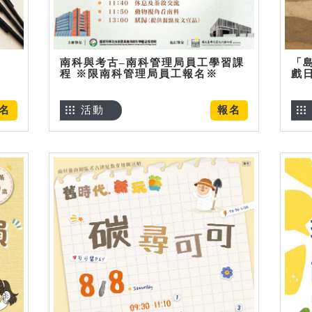
南科與考古–南科管理局員工學習課
「
程 ※限南科管理局員工報名※
戲
名
活動
報名