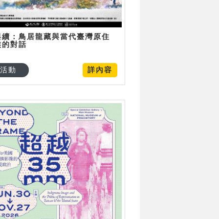
與續：鳥居龍藏與當代臺灣原住
族的對話
活動
詳內容