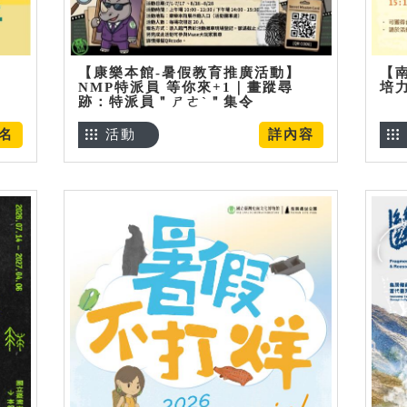
【康樂本館-暑假教育推廣活動】
【
NMP特派員 等你來+1｜畫蹤尋
培
跡：特派員＂ㄕㄜˋ＂集令
名
活動
詳內容