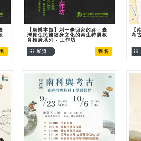
臺
【康樂本館】刺一條回家的路：臺
【
教
灣原住民族紋身文化的再生特展教
考
育推廣系列 - 工作坊
名
展覽
報名