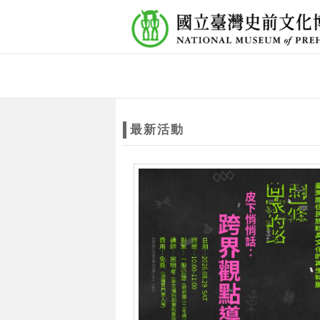
跳到主要內容
網站導覽
網
站
最新活動
主
題