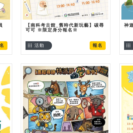
員
【南科考古館_舊時代新玩藝】碳尋
神
可可 ※限定身分報名※
名
活動
報名