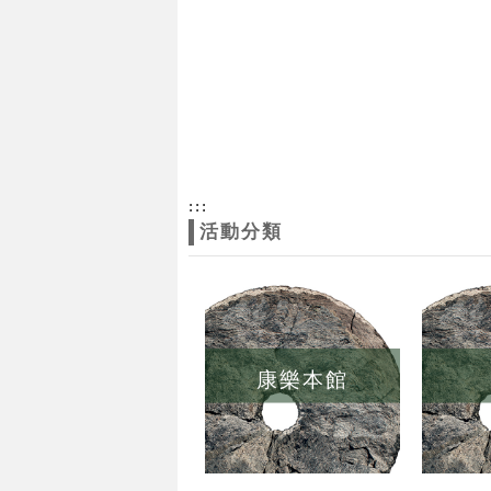
:::
活動分類
康樂本館