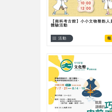
【南科考古館】小小文物整飭人
體驗活動
活動
報