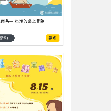
遊南島— 出海的桌上冒險
活動
報名