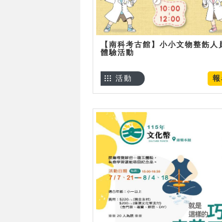
【南科考古館】小小文物整飭人
體驗活動
活動
報