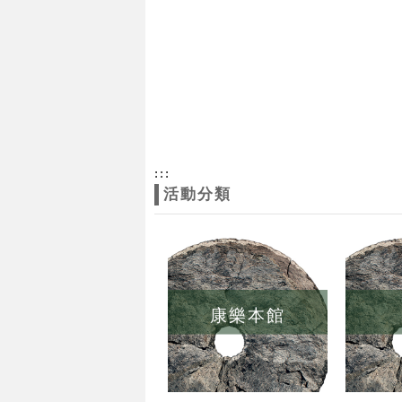
:::
活動分類
康樂本館