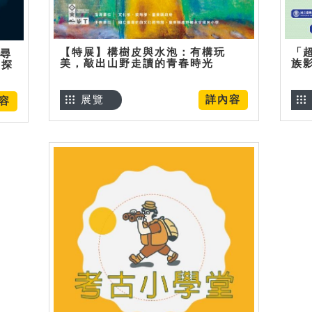
【特展】構樹皮與水泡：有構玩
「
】尋
美，敲出山野走讀的青春時光
族
趣探
展覽
詳內容
容