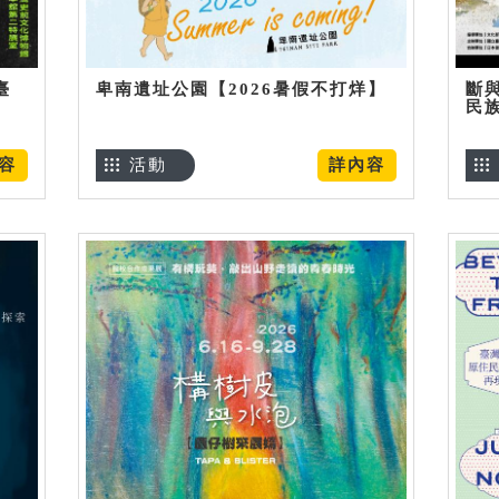
臺
卑南遺址公園【2026暑假不打烊】
斷
民
容
活動
詳內容