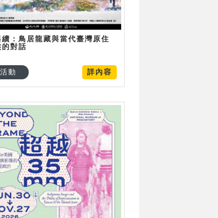
與續：鳥居龍藏與當代臺灣原住
族的對話
活動
詳內容