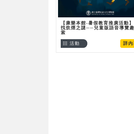
【康樂本館-暑假教育推廣活動
找炊煙之謎──兒童版語音導覽
索
活動
詳內