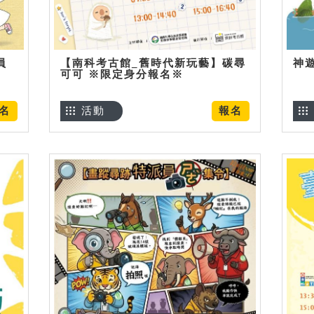
員
【南科考古館_舊時代新玩藝】碳尋
神
可可 ※限定身分報名※
名
活動
報名