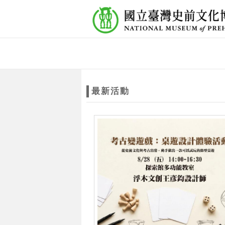
跳到主要內容
網站導覽
網
站
最新活動
主
題