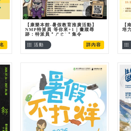
【康樂本館-暑假教育推廣活動】
【
NMP特派員 等你來+1｜畫蹤尋
培
跡：特派員＂ㄕㄜˋ＂集令
名
活動
詳內容