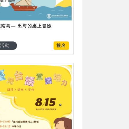
遊南島— 出海的桌上冒險
活動
報名