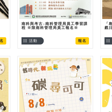
南科與考古–南科管理局員工學習課
「
程 ※限南科管理局員工報名※
戲
名
活動
報名