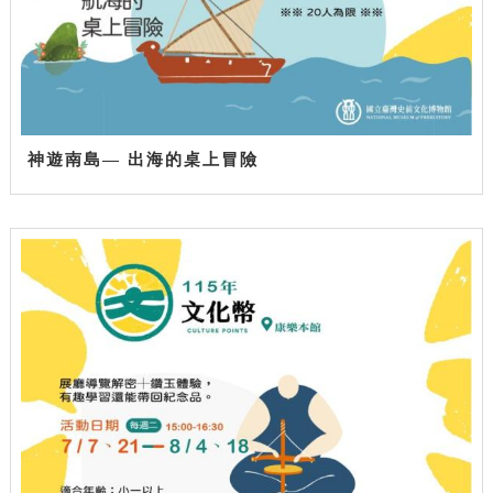
神遊南島— 出海的桌上冒險