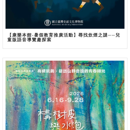
【康樂本館-暑假教育推廣活動】尋找炊煙之謎──兒
童版語音導覽趣探索