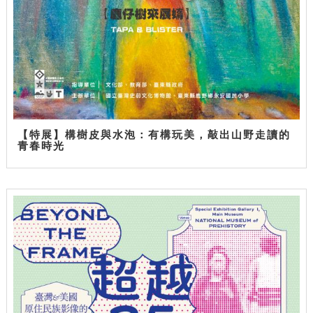
【特展】構樹皮與水泡：有構玩美，敲出山野走讀的
青春時光