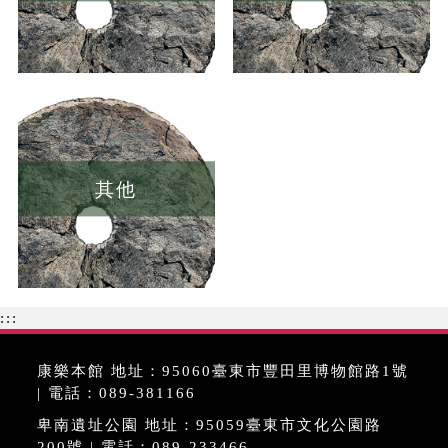
其他
:::
康樂本館 地址：95060臺東市豐田里博物館路1號
| 電話：089-381166
卑南遺址公園 地址：95059臺東市文化公園路
200號 | 電話：089-233466