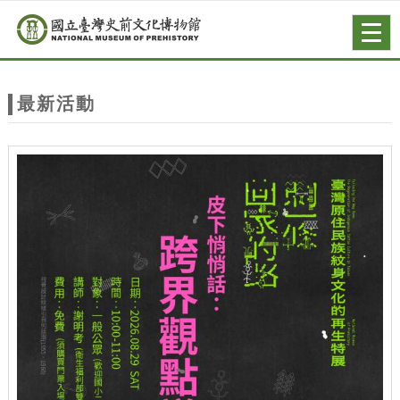
跳到主要內容
網站導覽
Togg
navig
網
站
最新活動
主
題