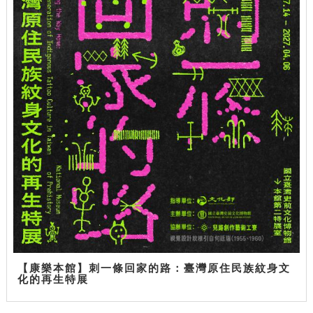
【康樂本館】刺一條回家的路：臺灣原住民族紋身文
化的再生特展