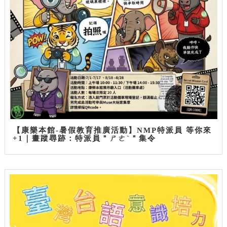
【康樂本館-暑假教育推廣活動】NMP特派員 等你來
+1｜畫蹤尋跡：特派員＂ㄕㄜˋ＂集令