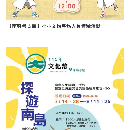
【南科考古館】小小文物整飭人員體驗活動