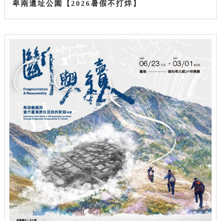
卑南遺址公園【2026暑假不打烊】