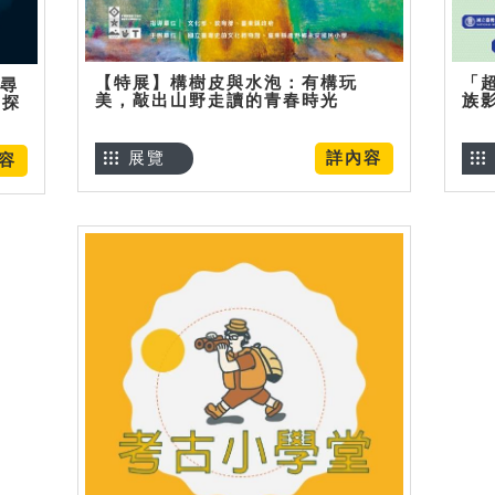
【特展】構樹皮與水泡：有構玩
「
】尋
美，敲出山野走讀的青春時光
族
趣探
展覽
詳內容
容