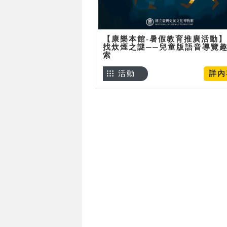
【康樂本館-暑假教育推廣活動
找炊煙之謎──兒童版語音導覽
索
活動
詳內