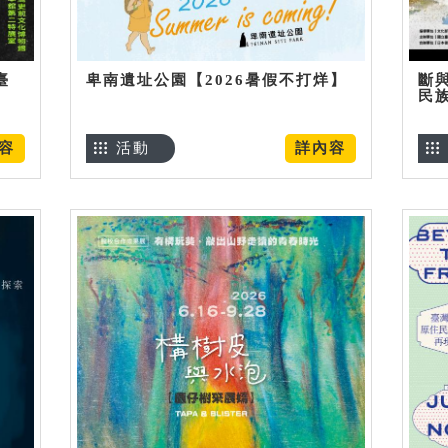
臺
卑南遺址公園【2026暑假不打烊】
斷
民
容
活動
詳內容