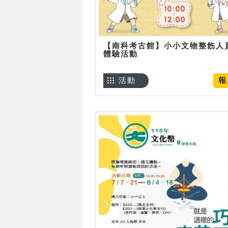
【南科考古館】小小文物整飭人
體驗活動
活動
報