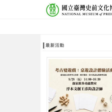
跳到主要內容
網站導覽
網
站
最新活動
主
題