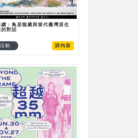
與續：鳥居龍藏與當代臺灣原住
族的對話
活動
詳內容