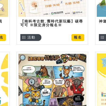
員
【南科考古館_舊時代新玩藝】碳尋
神
可可 ※限定身分報名※
名
活動
報名