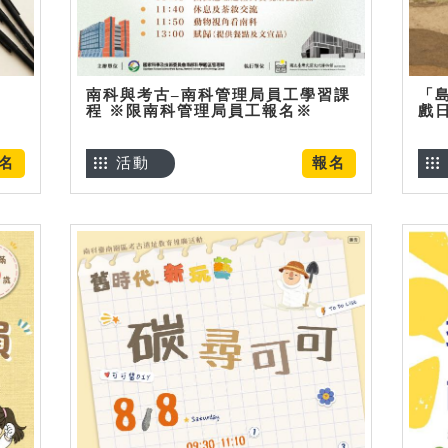
南科與考古–南科管理局員工學習課
「
程 ※限南科管理局員工報名※
戲
名
活動
報名