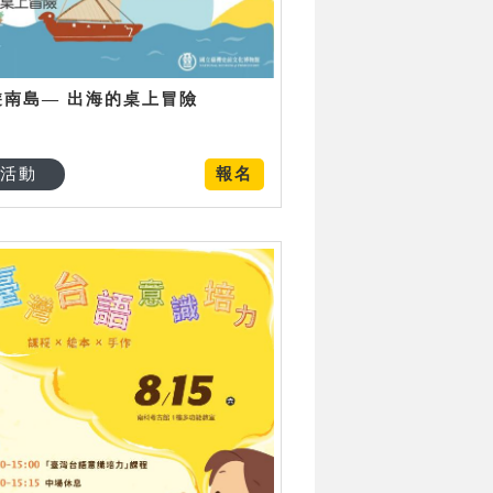
遊南島— 出海的桌上冒險
活動
報名