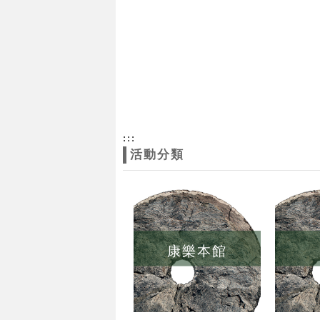
:::
活動分類
康樂本館