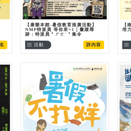
【康樂本館-暑假教育推廣活動】
【
NMP特派員 等你來+1｜畫蹤尋
培
跡：特派員＂ㄕㄜˋ＂集令
名
活動
詳內容