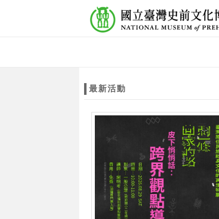
跳到主要內容
網站導覽
網
站
最新活動
主
題