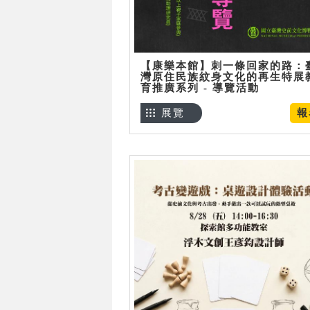
【康樂本館】刺一條回家的路：
灣原住民族紋身文化的再生特展
育推廣系列 - 導覽活動
展覽
報