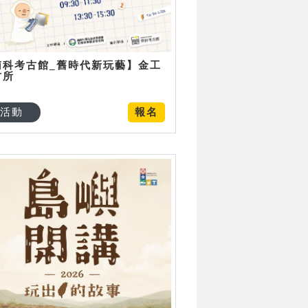
南科考古館_舊時代新玩藝】金工
古所
活動
報名