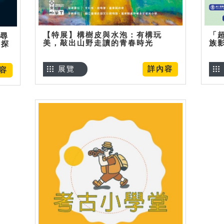
【特展】構樹皮與水泡：有構玩
「
】尋
美，敲出山野走讀的青春時光
族
趣探
展覽
詳內容
容