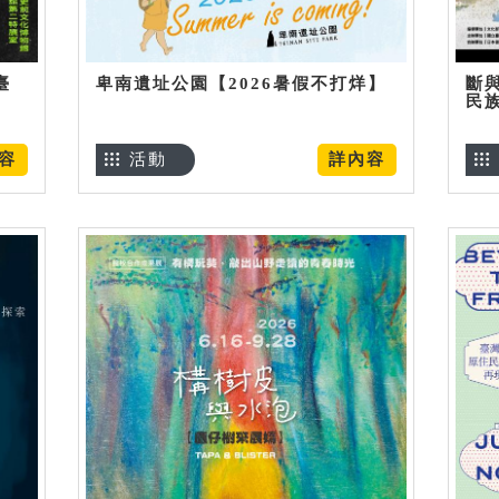
臺
卑南遺址公園【2026暑假不打烊】
斷
民
容
活動
詳內容