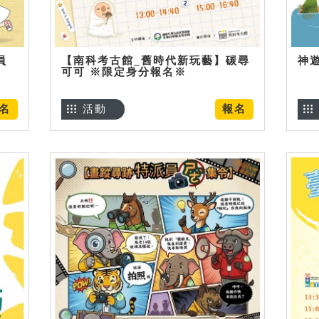
員
【南科考古館_舊時代新玩藝】碳尋
神
可可 ※限定身分報名※
名
活動
報名