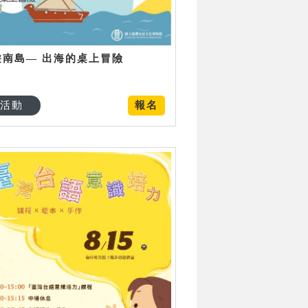
遊南島— 出海的桌上冒險
活動
報名