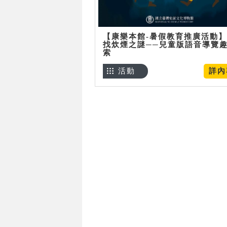
【康樂本館-暑假教育推廣活動
找炊煙之謎──兒童版語音導覽
索
活動
詳內