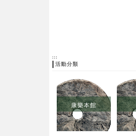
:::
活動分類
康樂本館