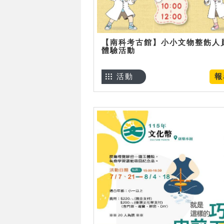
【南科考古館】小小文物整飭人
體驗活動
活動
報