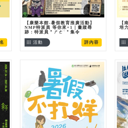
【康樂本館-暑假教育推廣活動】
【
NMP特派員 等你來+1｜畫蹤尋
培
跡：特派員＂ㄕㄜˋ＂集令
名
活動
詳內容