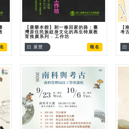
臺
【康樂本館】刺一條回家的路：臺
【
教
灣原住民族紋身文化的再生特展教
考
育推廣系列 - 工作坊
名
展覽
報名