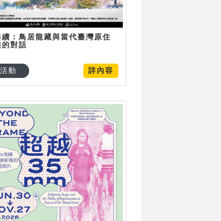
與續：鳥居龍藏與當代臺灣原住
族的對話
活動
詳內容