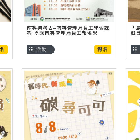
南科與考古–南科管理局員工學習課
「
程 ※限南科管理局員工報名※
戲
名
活動
報名