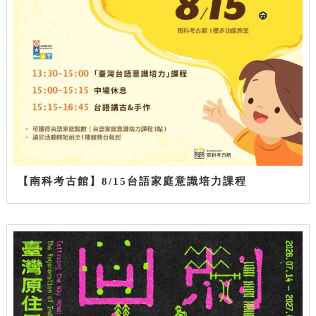
【南科考古館】8/15台語家庭意識培力課程