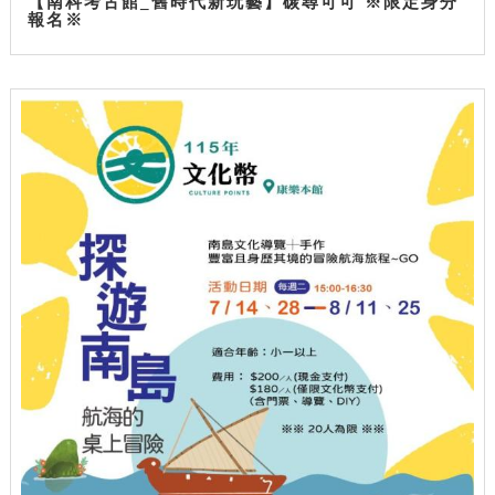
【南科考古館_舊時代新玩藝】碳尋可可 ※限定身分
報名※