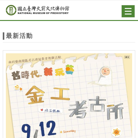
跳到主要內容
網站導覽
Togg
navig
網
站
最新活動
主
題