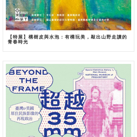
【特展】構樹皮與水泡：有構玩美，敲出山野走讀的
青春時光