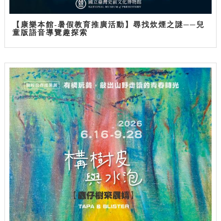
【康樂本館-暑假教育推廣活動】尋找炊煙之謎──兒
童版語音導覽趣探索