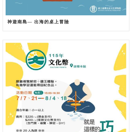
神遊南島— 出海的桌上冒險