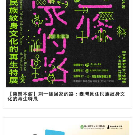
【康樂本館】刺一條回家的路：臺灣原住民族紋身文
化的再生特展