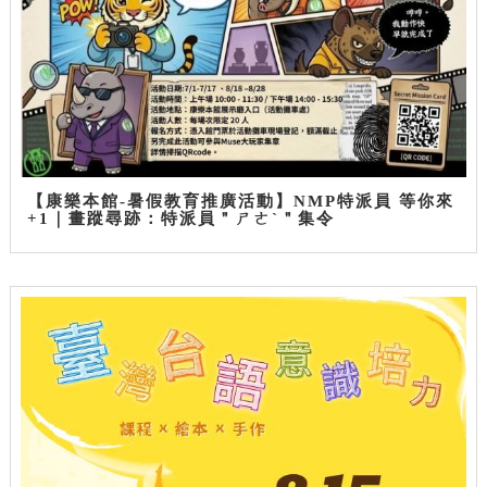
【康樂本館-暑假教育推廣活動】NMP特派員 等你來
+1｜畫蹤尋跡：特派員＂ㄕㄜˋ＂集令