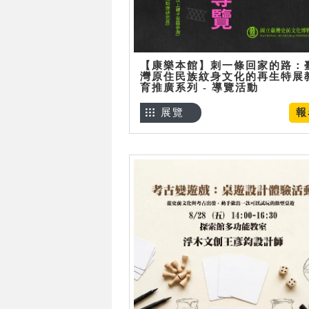
【康樂本館】刺一條回家的路：
灣原住民族紋身文化的再生特展
育推廣系列 - 導覽活動
展覽
報