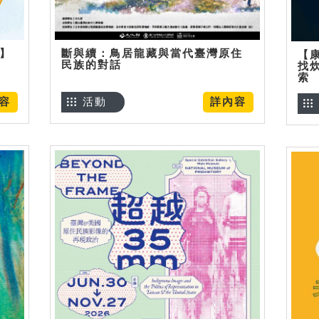
烊】
斷與續：鳥居龍藏與當代臺灣原住
【
民族的對話
找
索
容
活動
詳內容