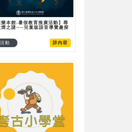
康樂本館-暑假教育推廣活動】尋
炊煙之謎──兒童版語音導覽趣探
活動
詳內容