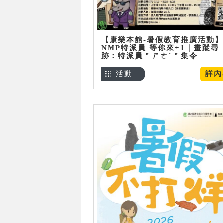
【康樂本館-暑假教育推廣活動】
NMP特派員 等你來+1｜畫蹤尋
跡：特派員＂ㄕㄜˋ＂集令
活動
詳內