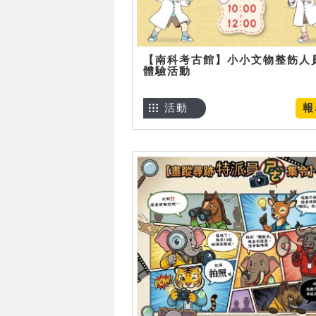
【南科考古館】小小文物整飭人
體驗活動
活動
報