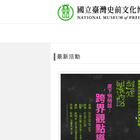
跳到主要內容
網站導覽
網
站
最新活動
主
題