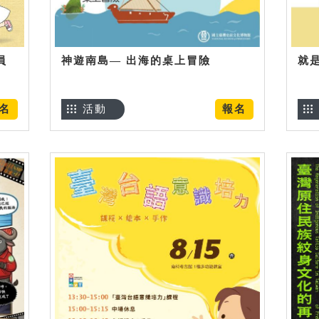
員
神遊南島— 出海的桌上冒險
就
名
活動
報名