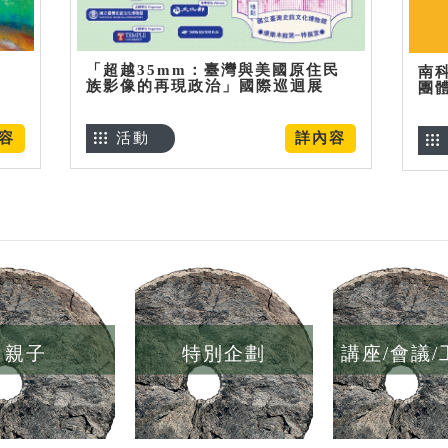
「超越35mm：臺灣與美國原住民
南
族影像的再現政治」國際巡迴展
團
容
活動
詳內容
親子
特別企劃
講座/會議