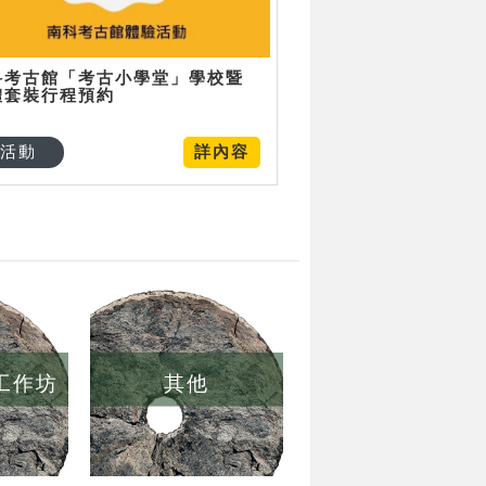
科考古館「考古小學堂」學校暨
體套裝行程預約
活動
詳內容
/工作坊
其他