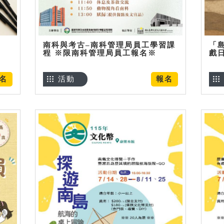
南科與考古–南科管理局員工學習課
「
程 ※限南科管理局員工報名※
戲
名
活動
報名