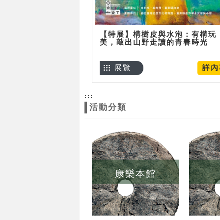
【特展】構樹皮與水泡：有構玩
美，敲出山野走讀的青春時光
展覽
詳內
:::
活動分類
康樂本館