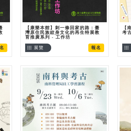
臺
【康樂本館】刺一條回家的路：臺
【
教
灣原住民族紋身文化的再生特展教
考
育推廣系列 - 工作坊
名
展覽
報名