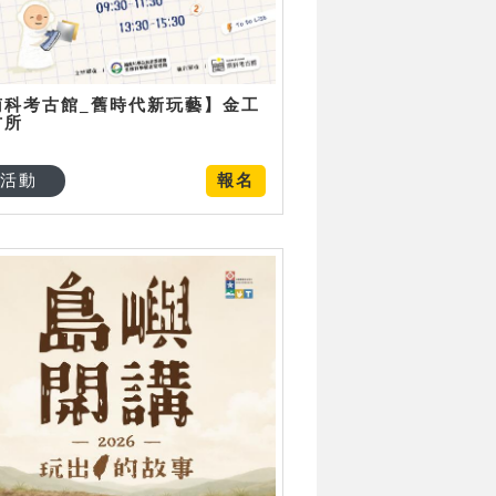
南科考古館_舊時代新玩藝】金工
古所
活動
報名