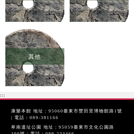
其他
:::
康樂本館 地址：95060臺東市豐田里博物館路1號
| 電話：089-381166
卑南遺址公園 地址：95059臺東市文化公園路
200號 | 電話：089-233466