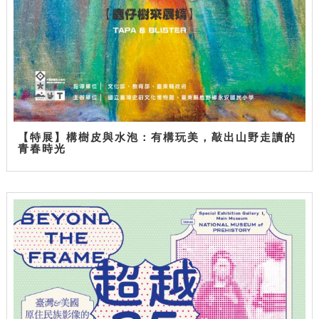
【特展】構樹皮與水泡：有構玩美，敲出山野走讀的
青春時光