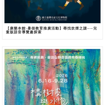
【康樂本館-暑假教育推廣活動】尋找炊煙之謎──兒
童版語音導覽趣探索