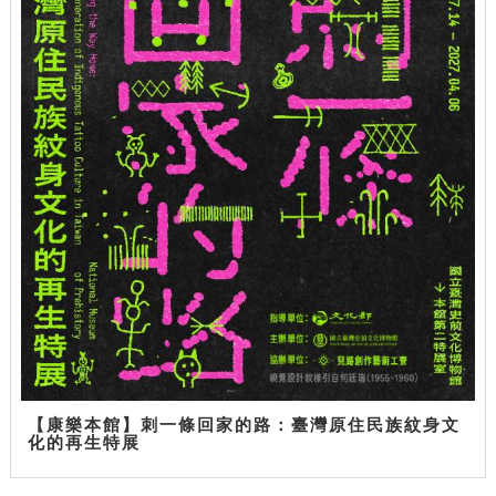
【康樂本館】刺一條回家的路：臺灣原住民族紋身文
化的再生特展