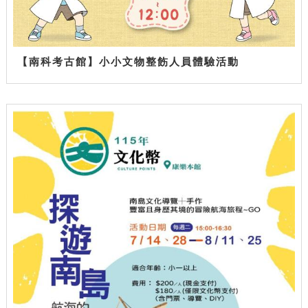
【南科考古館】小小文物整飭人員體驗活動