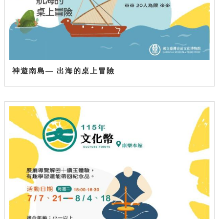
神遊南島— 出海的桌上冒險