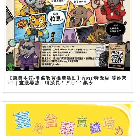
【康樂本館-暑假教育推廣活動】NMP特派員 等你來
+1｜畫蹤尋跡：特派員＂ㄕㄜˋ＂集令