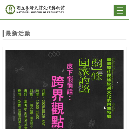
跳到主要內容
網站導覽
Togg
navig
網
站
最新活動
主
題