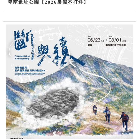
卑南遺址公園【2026暑假不打烊】