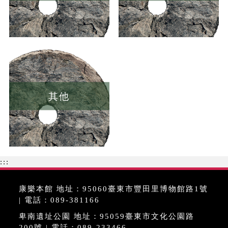
其他
:::
康樂本館 地址：95060臺東市豐田里博物館路1號
| 電話：089-381166
卑南遺址公園 地址：95059臺東市文化公園路
200號 | 電話：089-233466