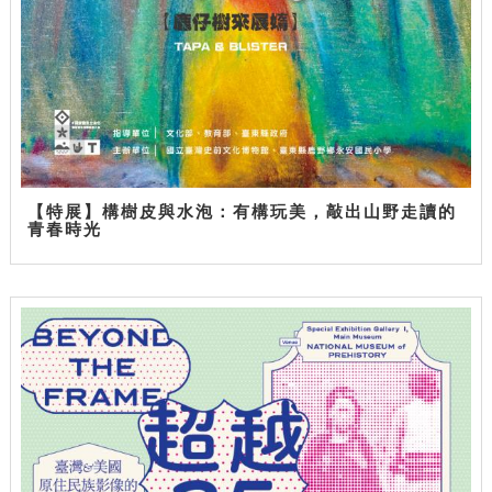
【特展】構樹皮與水泡：有構玩美，敲出山野走讀的
青春時光