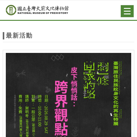
跳到主要內容
網站導覽
Togg
navig
網
站
最新活動
主
題