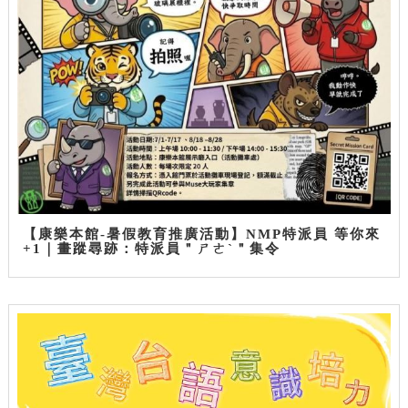
【康樂本館-暑假教育推廣活動】NMP特派員 等你來
+1｜畫蹤尋跡：特派員＂ㄕㄜˋ＂集令