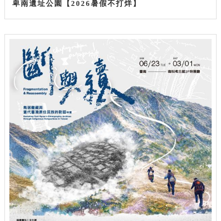
卑南遺址公園【2026暑假不打烊】