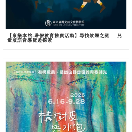
【康樂本館-暑假教育推廣活動】尋找炊煙之謎──兒
童版語音導覽趣探索