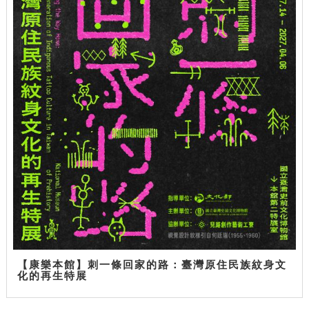
【康樂本館】刺一條回家的路：臺灣原住民族紋身文
化的再生特展