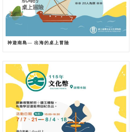
神遊南島— 出海的桌上冒險