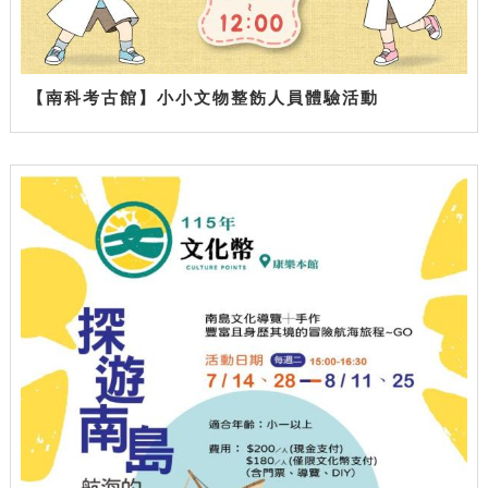
【南科考古館】小小文物整飭人員體驗活動