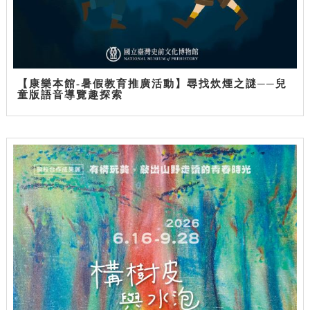
【康樂本館-暑假教育推廣活動】尋找炊煙之謎──兒
童版語音導覽趣探索