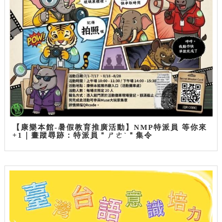
【康樂本館-暑假教育推廣活動】NMP特派員 等你來
+1｜畫蹤尋跡：特派員＂ㄕㄜˋ＂集令