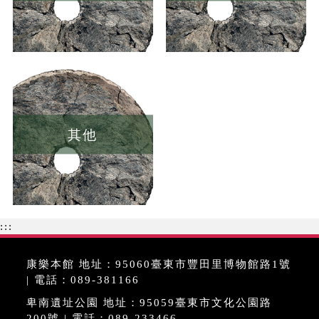
其他
:::
康樂本館 地址：95060臺東市豐田里博物館路1號
| 電話：089-381166
卑南遺址公園 地址：95059臺東市文化公園路
200號 | 電話：089-233466