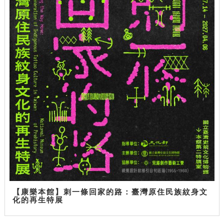
【康樂本館】刺一條回家的路：臺灣原住民族紋身文
化的再生特展