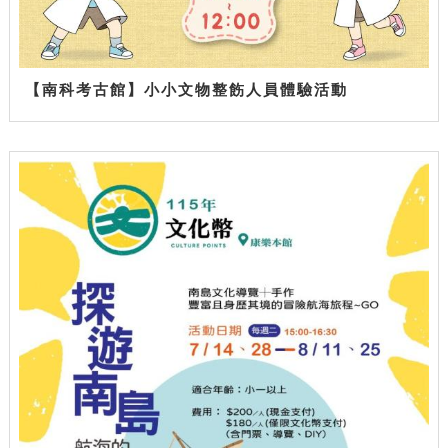
【南科考古館】小小文物整飭人員體驗活動