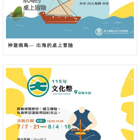
神遊南島— 出海的桌上冒險