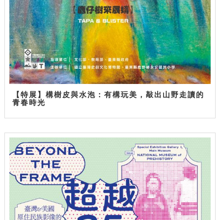
【特展】構樹皮與水泡：有構玩美，敲出山野走讀的
青春時光