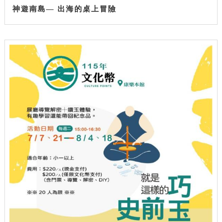
神遊南島— 出海的桌上冒險