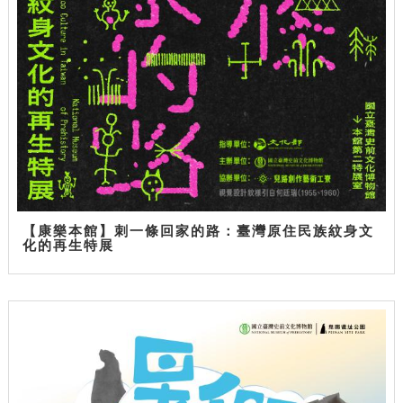
【康樂本館】刺一條回家的路：臺灣原住民族紋身文
化的再生特展