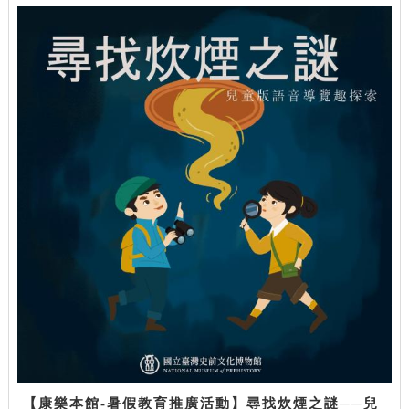
【康樂本館-暑假教育推廣活動】尋找炊煙之謎──兒