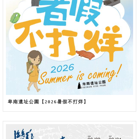
卑南遺址公園【2026暑假不打烊】