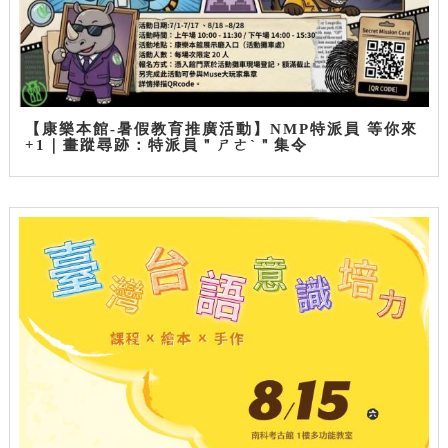
【康樂本館-暑假教育推廣活動】NMP特派員 等你來
+1｜畫蹤尋跡：特派員＂ㄕㄜˋ＂集令