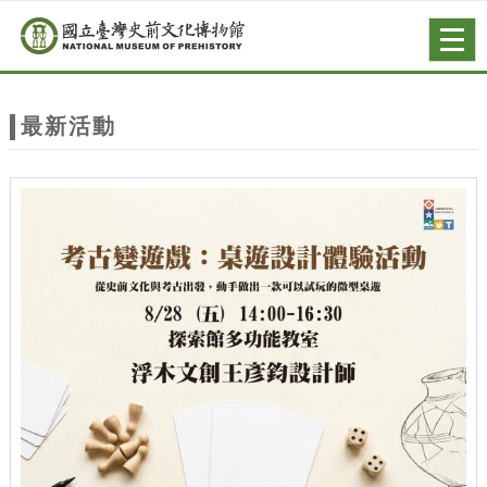
跳到主要內容
網站導覽
Togg
navig
網
站
最新活動
主
題