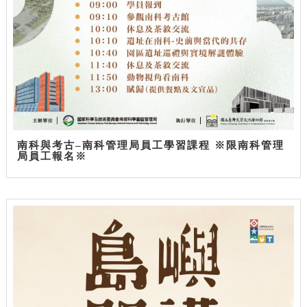
南科與考古–南科管理局員工學習課程 ※限南科管理
局員工報名※