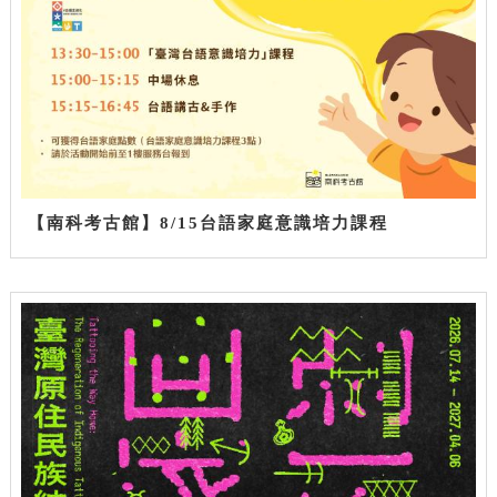
【南科考古館】8/15台語家庭意識培力課程