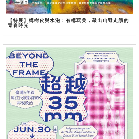
【特展】構樹皮與水泡：有構玩美，敲出山野走讀的
青春時光