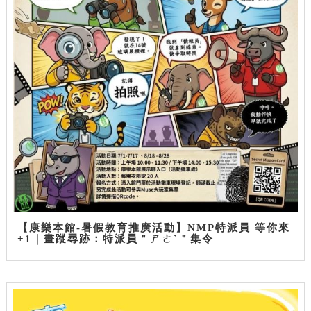
【康樂本館-暑假教育推廣活動】NMP特派員 等你來
+1｜畫蹤尋跡：特派員＂ㄕㄜˋ＂集令