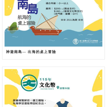
神遊南島— 出海的桌上冒險