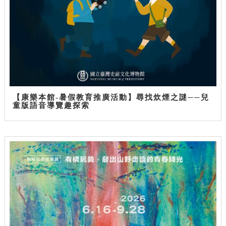
【康樂本館-暑假教育推廣活動】尋找炊煙之謎──兒
童版語音導覽趣探索