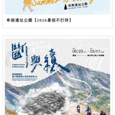
卑南遺址公園【2026暑假不打烊】