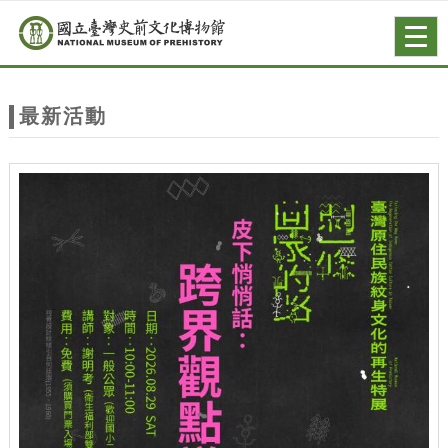
跳到主要內容
網站導覽
Togg
navig
網
站
最新活動
主
題