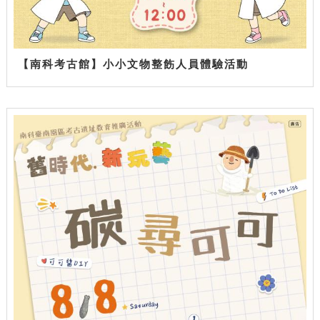
【南科考古館】小小文物整飭人員體驗活動