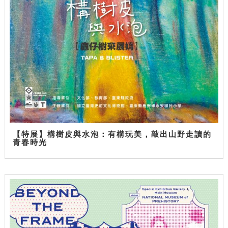
【特展】構樹皮與水泡：有構玩美，敲出山野走讀的
青春時光