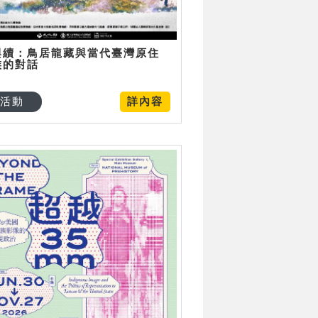
與續：鳥居龍藏與當代臺灣原住
族的對話
活動
詳內容