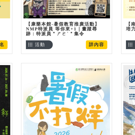
【康樂本館-暑假教育推廣活動】
【
NMP特派員 等你來+1｜畫蹤尋
培
跡：特派員＂ㄕㄜˋ＂集令
名
活動
詳內容