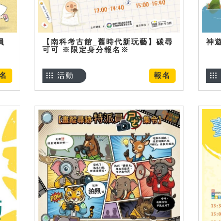
員
【南科考古館_舊時代新玩藝】碳尋
神
可可 ※限定身分報名※
名
活動
報名