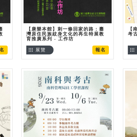
臺
【康樂本館】刺一條回家的路：臺
【
教
灣原住民族紋身文化的再生特展教
考
育推廣系列 - 工作坊
名
展覽
報名