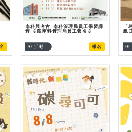
南科與考古–南科管理局員工學習課
「
程 ※限南科管理局員工報名※
戲
名
活動
報名