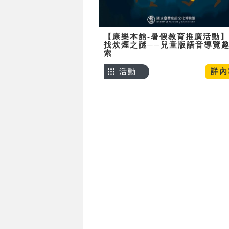
【康樂本館-暑假教育推廣活動
找炊煙之謎──兒童版語音導覽
索
活動
詳內