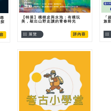
【特展】構樹皮與水泡：有構玩
「
】尋
美，敲出山野走讀的青春時光
族
趣探
展覽
詳內容
容