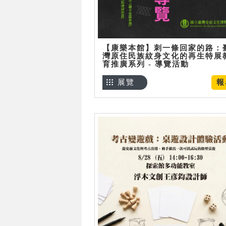
【康樂本館】刺一條回家的路：
灣原住民族紋身文化的再生特展
育推廣系列 - 導覽活動
展覽
報