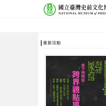
跳到主要內容
網站導覽
網
站
最新活動
主
題