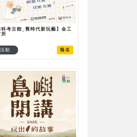
南科考古館_舊時代新玩藝】金工
古所
活動
報名