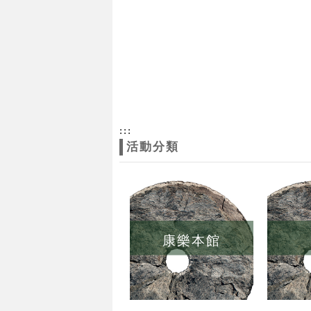
:::
活動分類
康樂本館