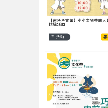
【南科考古館】小小文物整飭人
體驗活動
活動
報