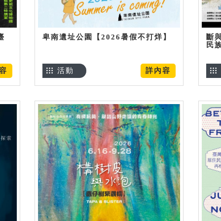
臺
卑南遺址公園【2026暑假不打烊】
斷
民
容
活動
詳內容