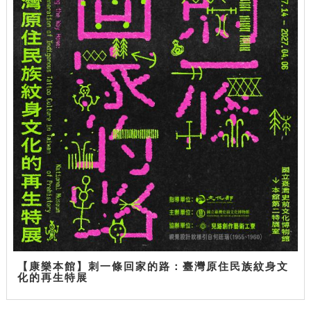
【康樂本館】刺一條回家的路：臺灣原住民族紋身文
化的再生特展