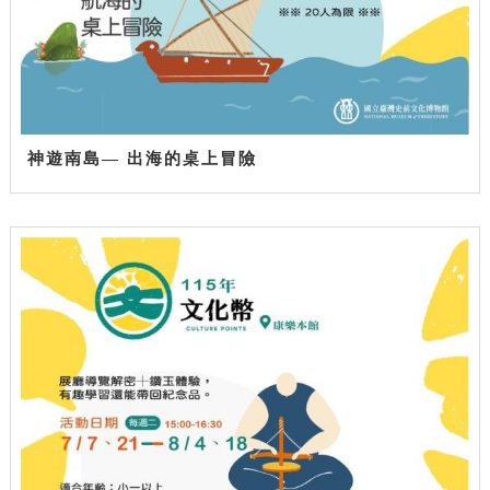
神遊南島— 出海的桌上冒險