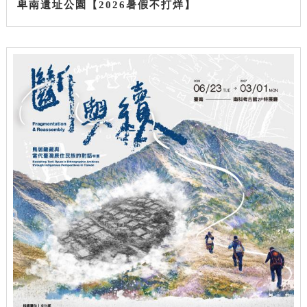
卑南遺址公園【2026暑假不打烊】