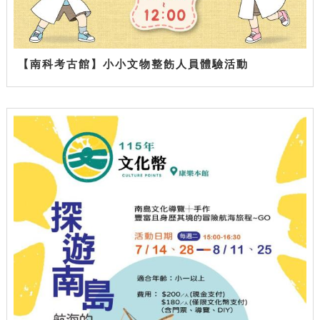
【南科考古館】小小文物整飭人員體驗活動