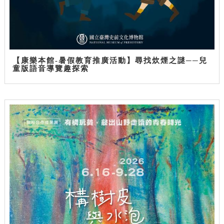
【康樂本館-暑假教育推廣活動】尋找炊煙之謎──兒
童版語音導覽趣探索