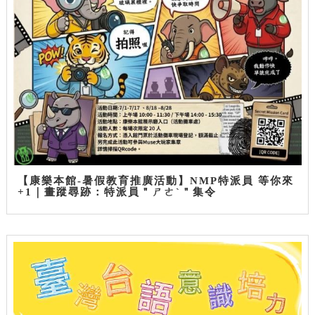
【康樂本館-暑假教育推廣活動】NMP特派員 等你來
+1｜畫蹤尋跡：特派員＂ㄕㄜˋ＂集令