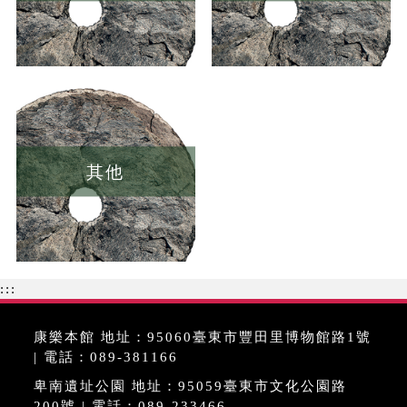
其他
:::
康樂本館 地址：95060臺東市豐田里博物館路1號
| 電話：089-381166
卑南遺址公園 地址：95059臺東市文化公園路
200號 | 電話：089-233466