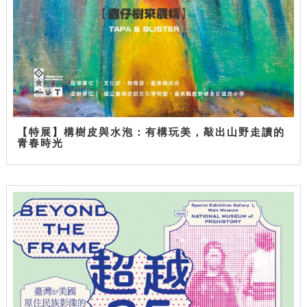
【特展】構樹皮與水泡：有構玩美，敲出山野走讀的
青春時光