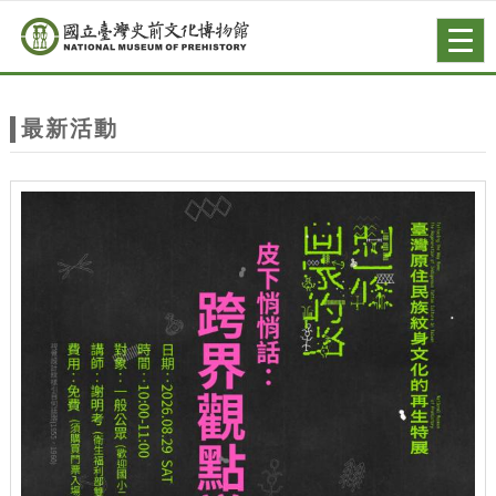
跳到主要內容
網站導覽
Togg
navig
網
站
最新活動
主
題