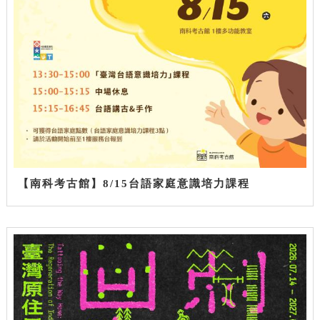
【南科考古館】8/15台語家庭意識培力課程