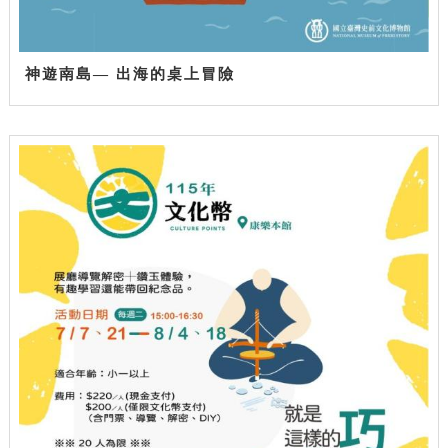
神遊南島— 出海的桌上冒險