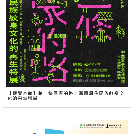
【康樂本館】刺一條回家的路：臺灣原住民族紋身文
化的再生特展