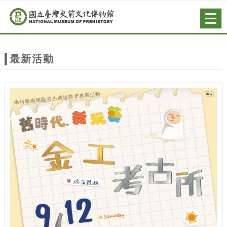
跳到主要內容
網站導覽
Togg
navig
網
站
最新活動
主
題