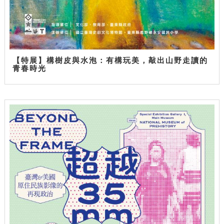
【特展】構樹皮與水泡：有構玩美，敲出山野走讀的
青春時光