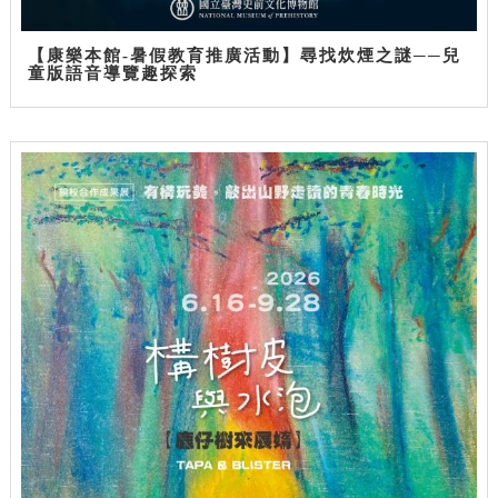
【康樂本館-暑假教育推廣活動】尋找炊煙之謎──兒
童版語音導覽趣探索