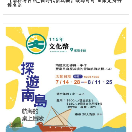
【南科考古館_舊時代新玩藝】碳尋可可 ※限定身分
報名※