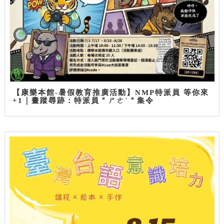
【康樂本館-暑假教育推廣活動】NMP特派員 等你來
+1｜畫蹤尋跡：特派員＂ㄕㄜˋ＂集令