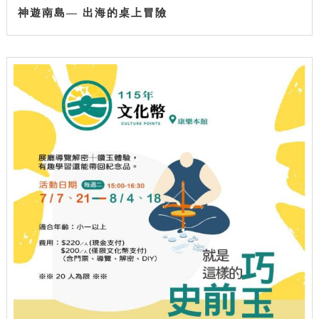
神遊南島— 出海的桌上冒險