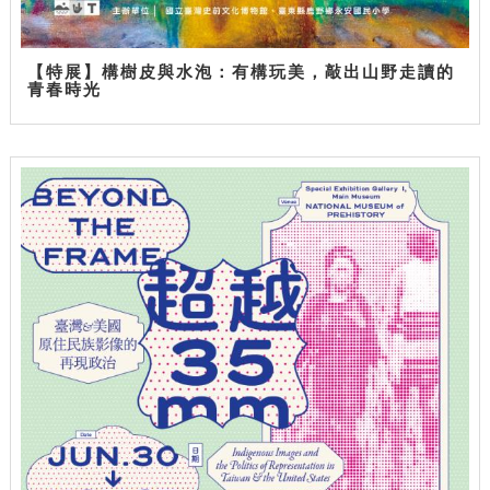
【特展】構樹皮與水泡：有構玩美，敲出山野走讀的
青春時光