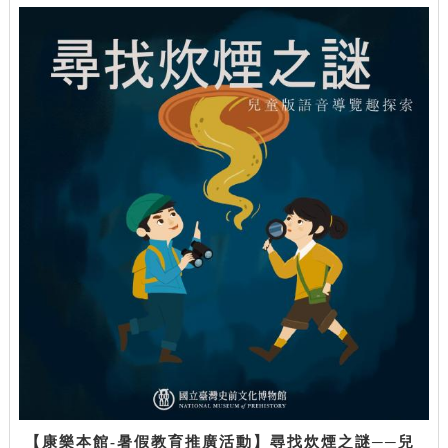
【康樂本館-暑假教育推廣活動】尋找炊煙之謎──兒