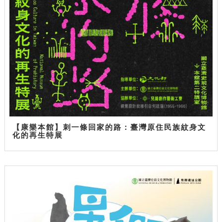
【康樂本館】刺一條回家的路：臺灣原住民族紋身文
化的再生特展