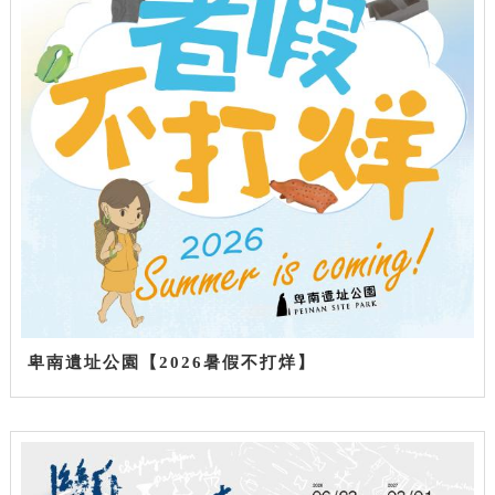
卑南遺址公園【2026暑假不打烊】