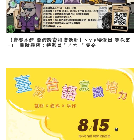
【康樂本館-暑假教育推廣活動】NMP特派員 等你來
+1｜畫蹤尋跡：特派員＂ㄕㄜˋ＂集令