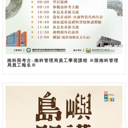
南科與考古–南科管理局員工學習課程 ※限南科管理
局員工報名※