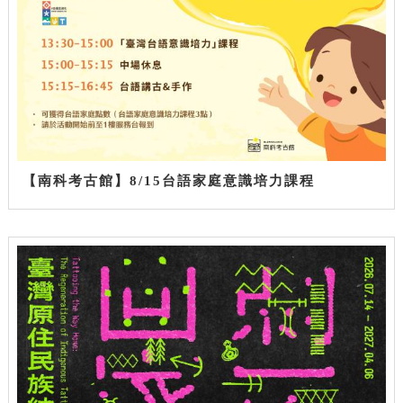
【南科考古館】8/15台語家庭意識培力課程