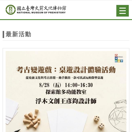
跳到主要內容
網站導覽
Togg
navig
網
站
最新活動
主
題