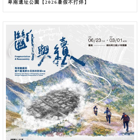
卑南遺址公園【2026暑假不打烊】