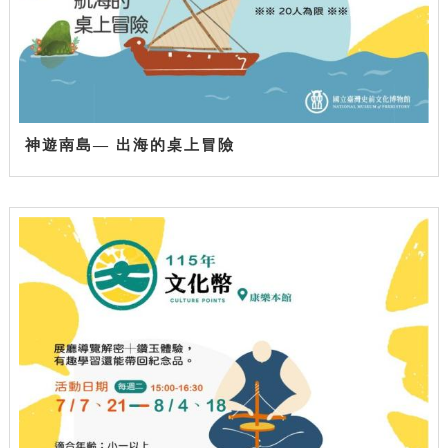
神遊南島— 出海的桌上冒險