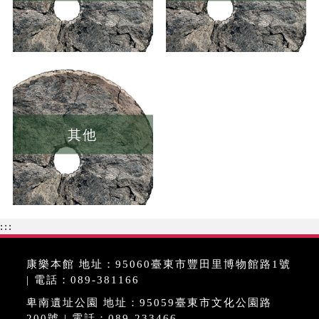
其他
:::
康樂本館 地址：95060臺東市豐田里博物館路1號
| 電話：089-381166
卑南遺址公園 地址：95059臺東市文化公園路
200號 | 電話：089-233466