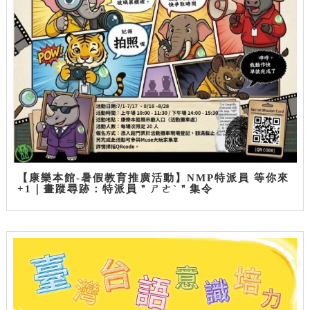
【康樂本館-暑假教育推廣活動】NMP特派員 等你來
+1｜畫蹤尋跡：特派員＂ㄕㄜˋ＂集令