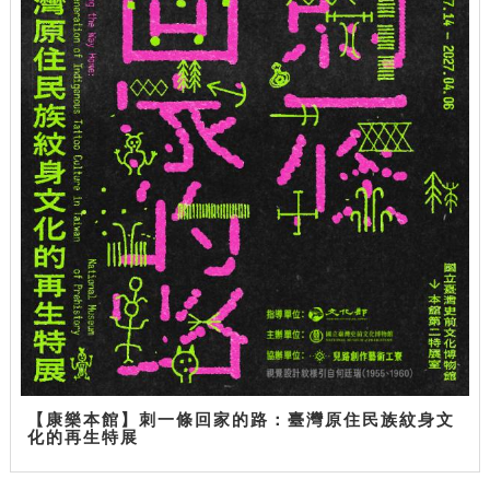
【康樂本館】刺一條回家的路：臺灣原住民族紋身文
化的再生特展