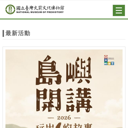
跳到主要內容
網站導覽
Togg
navig
網
站
最新活動
主
題