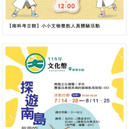
【南科考古館】小小文物整飭人員體驗活動