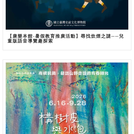
【康樂本館-暑假教育推廣活動】尋找炊煙之謎──兒
童版語音導覽趣探索