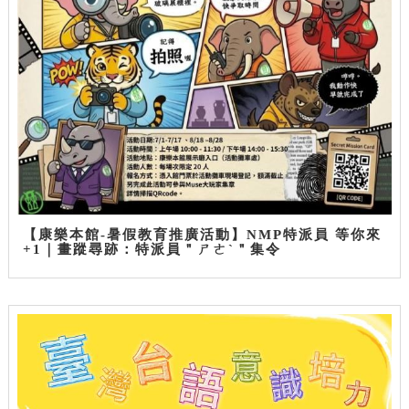
【康樂本館-暑假教育推廣活動】NMP特派員 等你來
+1｜畫蹤尋跡：特派員＂ㄕㄜˋ＂集令