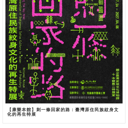
【康樂本館】刺一條回家的路：臺灣原住民族紋身文
化的再生特展