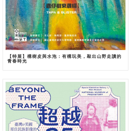
【特展】構樹皮與水泡：有構玩美，敲出山野走讀的
青春時光