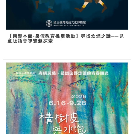
【康樂本館-暑假教育推廣活動】尋找炊煙之謎──兒
童版語音導覽趣探索