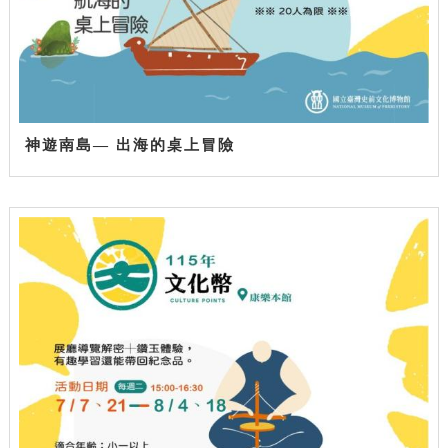
神遊南島— 出海的桌上冒險