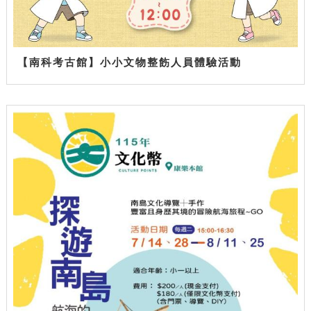
【南科考古館】小小文物整飭人員體驗活動