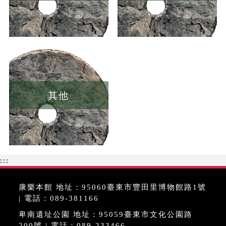
其他
:::
康樂本館 地址：95060臺東市豐田里博物館路1號
| 電話：089-381166
卑南遺址公園 地址：95059臺東市文化公園路
200號 | 電話：089-233466