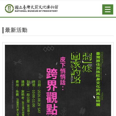
跳到主要內容
網站導覽
Togg
navig
網
站
最新活動
主
題