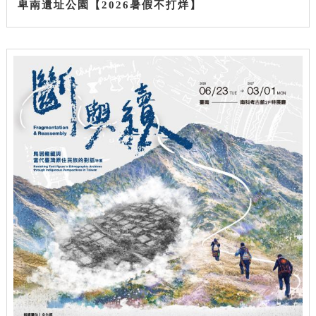
卑南遺址公園【2026暑假不打烊】