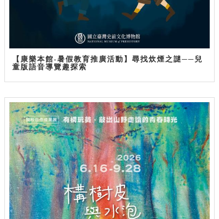
【康樂本館-暑假教育推廣活動】尋找炊煙之謎──兒
童版語音導覽趣探索