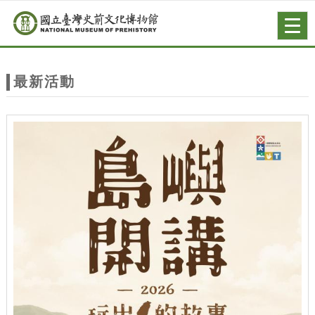
跳到主要內容
網站導覽
Togg
navig
網
站
最新活動
主
題