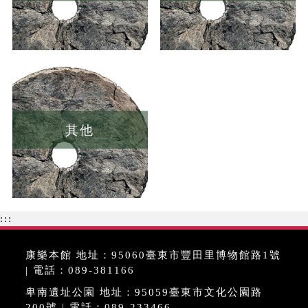
其他
:::
康樂本館 地址：95060臺東市豐田里博物館路1號
| 電話：089-381166
卑南遺址公園 地址：95059臺東市文化公園路
200號 | 電話：089-233466