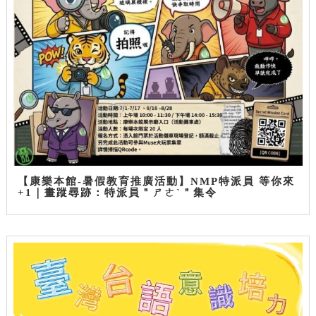
【康樂本館-暑假教育推廣活動】NMP特派員 等你來
+1｜畫蹤尋跡：特派員＂ㄕㄜˋ＂集令