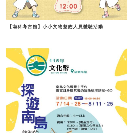
【南科考古館】小小文物整飭人員體驗活動