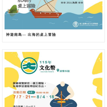
神遊南島— 出海的桌上冒險