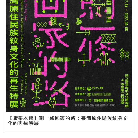
【康樂本館】刺一條回家的路：臺灣原住民族紋身文
化的再生特展