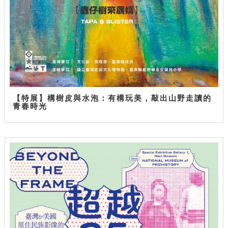
【特展】構樹皮與水泡：有構玩美，敲出山野走讀的
青春時光