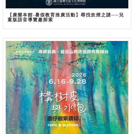
【康樂本館-暑假教育推廣活動】尋找炊煙之謎──兒
童版語音導覽趣探索