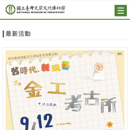
跳到主要內容
網站導覽
Togg
navig
網
站
最新活動
主
題