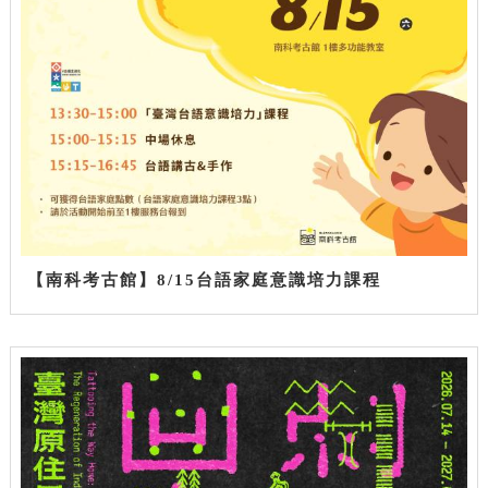
【南科考古館】8/15台語家庭意識培力課程