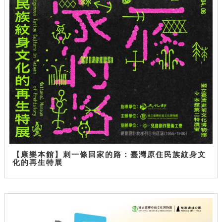
【康樂本館】刺一條回家的路：臺灣原住民族紋身文
化的再生特展