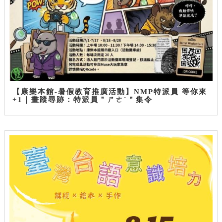
【康樂本館-暑假教育推廣活動】NMP特派員 等你來
+1｜畫蹤尋跡：特派員＂ㄕㄜˋ＂集令