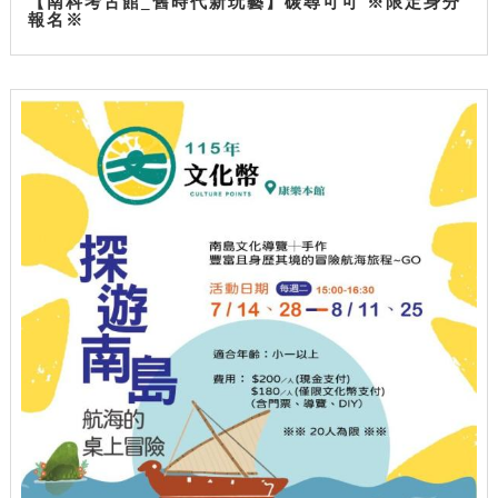
【南科考古館_舊時代新玩藝】碳尋可可 ※限定身分
報名※