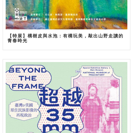
【特展】構樹皮與水泡：有構玩美，敲出山野走讀的
青春時光