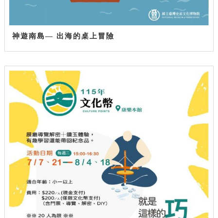
神遊南島— 出海的桌上冒險