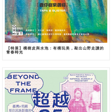
【特展】構樹皮與水泡：有構玩美，敲出山野走讀的
青春時光