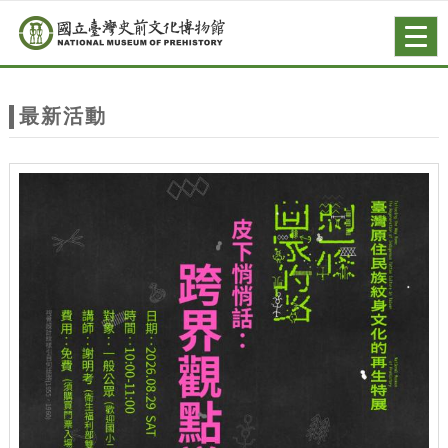
跳到主要內容
網站導覽
Togg
navig
網
站
最新活動
主
題