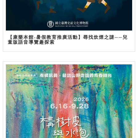
【康樂本館-暑假教育推廣活動】尋找炊煙之謎──兒
童版語音導覽趣探索