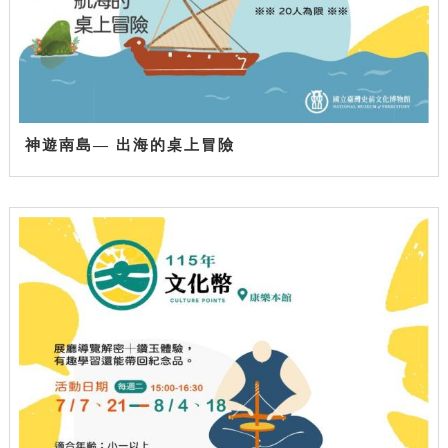
神遊南島— 出海的桌上冒險