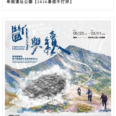
卑南遺址公園【2026暑假不打烊】