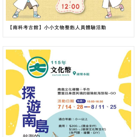
【南科考古館】小小文物整飭人員體驗活動