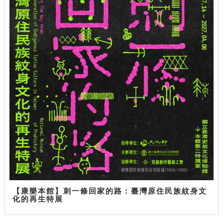
【康樂本館】刺一條回家的路：臺灣原住民族紋身文
化的再生特展