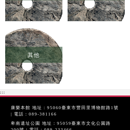
其他
:::
康樂本館 地址：95060臺東市豐田里博物館路1號
| 電話：089-381166
卑南遺址公園 地址：95059臺東市文化公園路
200號 | 電話：089-233466