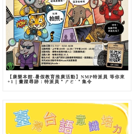
【康樂本館-暑假教育推廣活動】NMP特派員 等你來
+1｜畫蹤尋跡：特派員＂ㄕㄜˋ＂集令