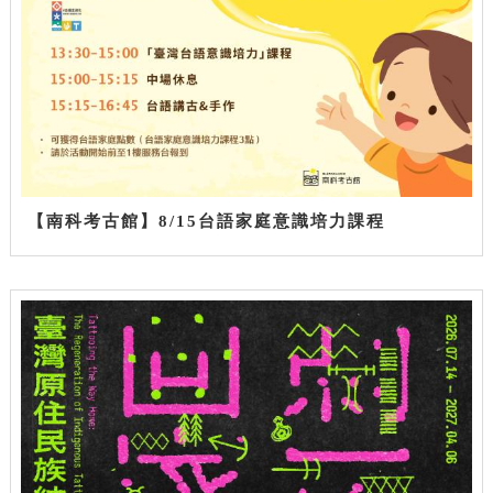
【南科考古館】8/15台語家庭意識培力課程