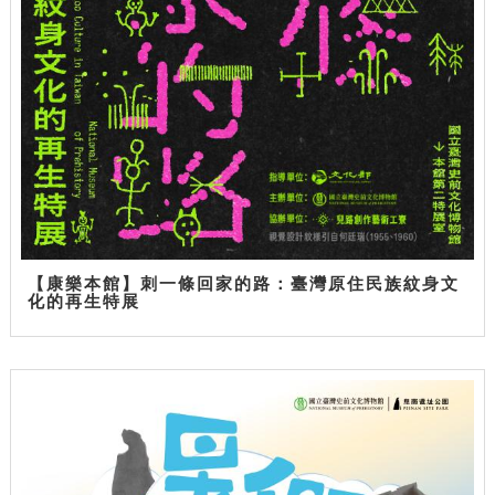
【康樂本館】刺一條回家的路：臺灣原住民族紋身文
化的再生特展