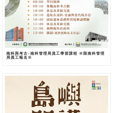
南科與考古–南科管理局員工學習課程 ※限南科管理
局員工報名※