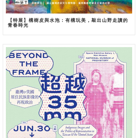
【特展】構樹皮與水泡：有構玩美，敲出山野走讀的
青春時光