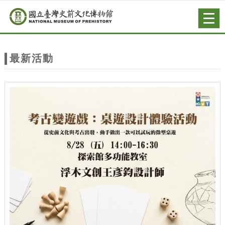
跳到主要內容
網站導覽
Togg
navig
網
站
最新活動
主
題