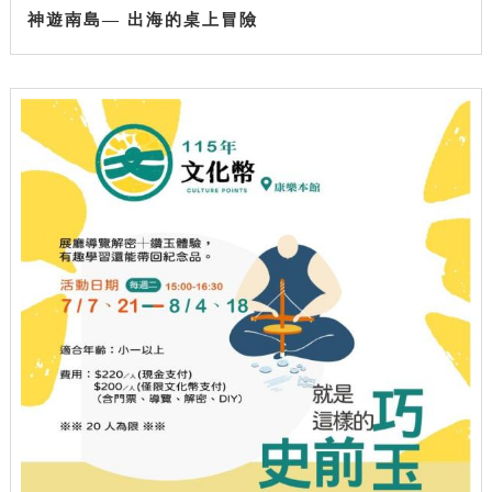
神遊南島— 出海的桌上冒險