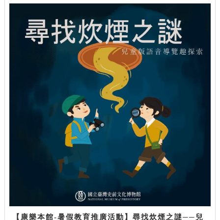
【康樂本館-暑假教育推廣活動】尋找炊煙之謎──兒