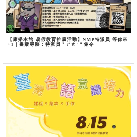
【康樂本館-暑假教育推廣活動】NMP特派員 等你來
+1｜畫蹤尋跡：特派員＂ㄕㄜˋ＂集令