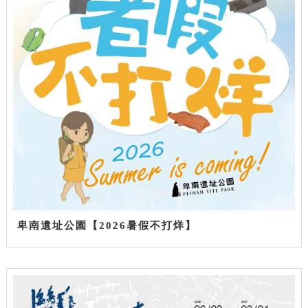
卑南遺址公園【2026暑假不打烊】