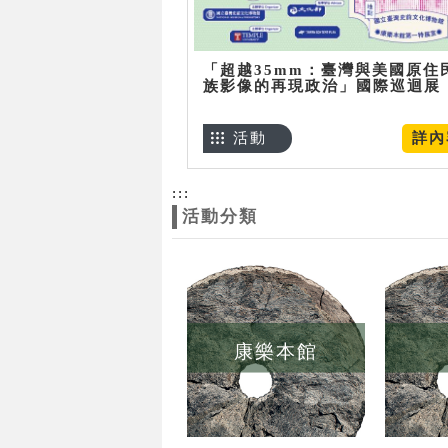
「超越35mm：臺灣與美國原住
族影像的再現政治」國際巡迴展
活動
詳內
:::
活動分類
康樂本館