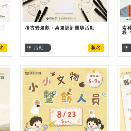
金工
考古變遊戲：桌遊設計體驗活動
南
程
名
活動
報名