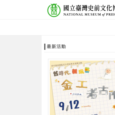
跳到主要內容
網站導覽
網
站
最新活動
主
題