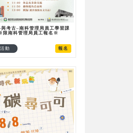
科與考古–南科管理局員工學習課
 ※限南科管理局員工報名※
活動
報名