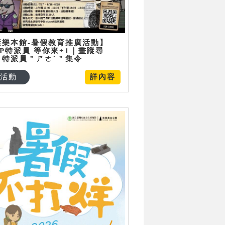
康樂本館-暑假教育推廣活動】
P特派員 等你來+1｜畫蹤尋
：特派員＂ㄕㄜˋ＂集令
活動
詳內容