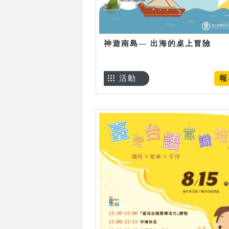
神遊南島— 出海的桌上冒險
活動
報