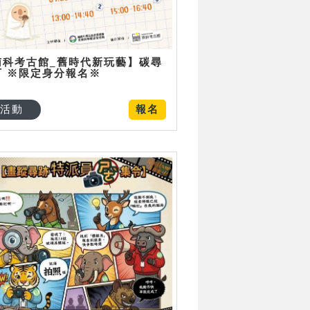
南科考古館_舊時代新玩藝】碳尋
可 ※限定身分報名※
活動
報名