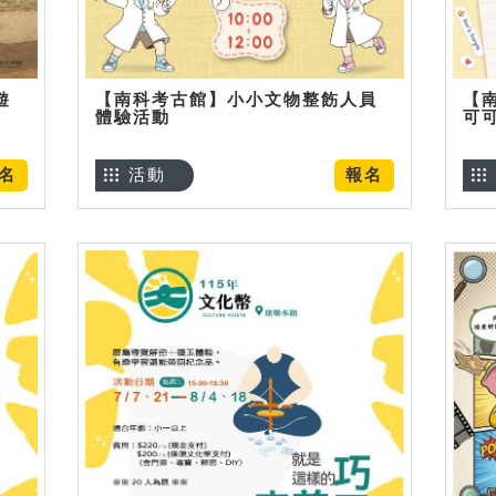
遊
【南科考古館】小小文物整飭人員
【
體驗活動
可
名
活動
報名