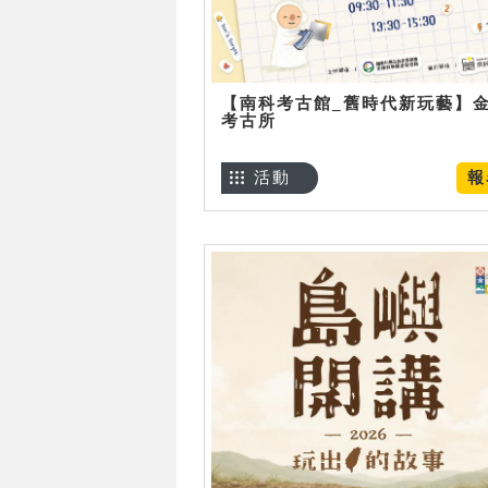
【南科考古館_舊時代新玩藝】
考古所
活動
報