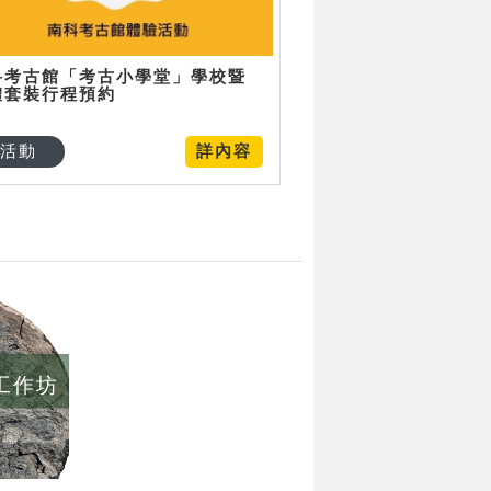
科考古館「考古小學堂」學校暨
體套裝行程預約
活動
詳內容
/工作坊