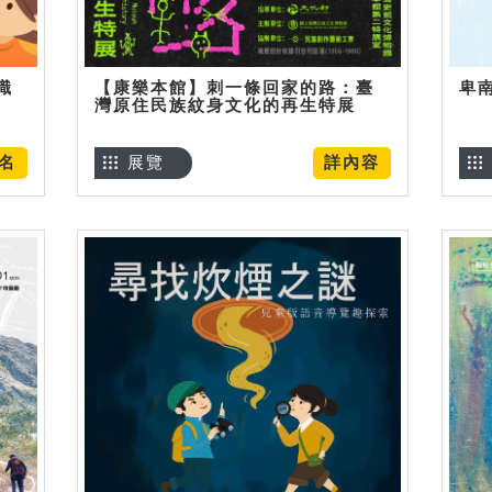
識
【康樂本館】刺一條回家的路：臺
卑
灣原住民族紋身文化的再生特展
名
展覽
詳內容