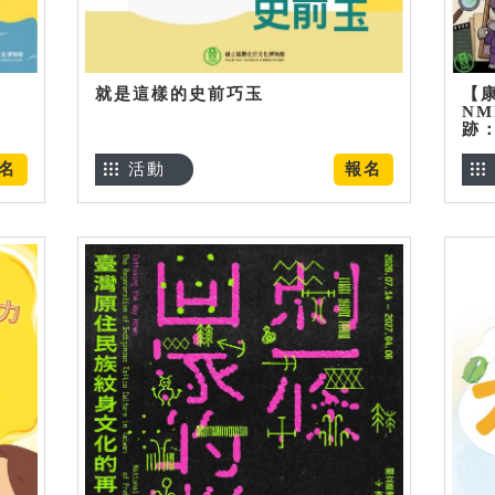
就是這樣的史前巧玉
【
NM
跡
名
活動
報名