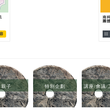
民
南
團
容
親子
特別企劃
講座/會議