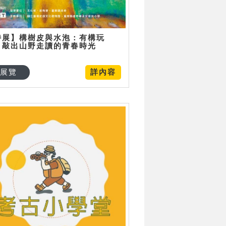
特展】構樹皮與水泡：有構玩
，敲出山野走讀的青春時光
展覽
詳內容