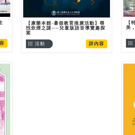
住
【
【康樂本館-暑假教育推廣活動】尋
美
找炊煙之謎──兒童版語音導覽趣探
索
容
活動
詳內容