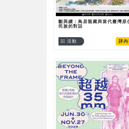
斷與續：鳥居龍藏與當代臺灣原
民族的對話
活動
詳內