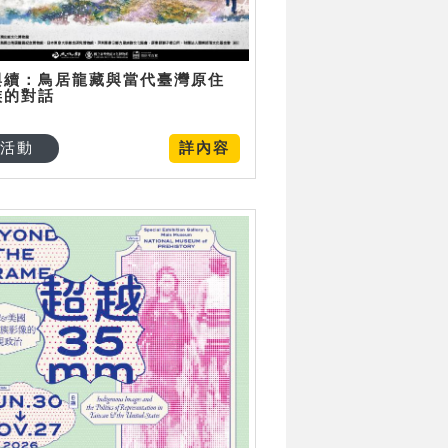
與續：鳥居龍藏與當代臺灣原住
族的對話
活動
詳內容