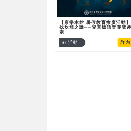
【康樂本館-暑假教育推廣活動
找炊煙之謎──兒童版語音導覽
索
活動
詳內