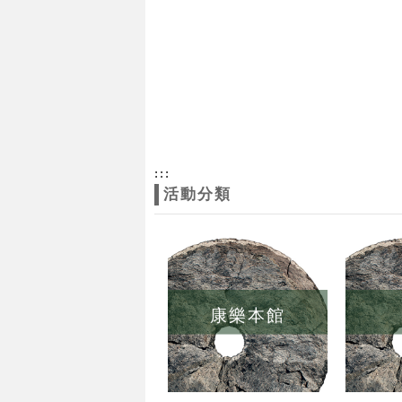
:::
活動分類
康樂本館