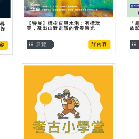
【特展】構樹皮與水泡：有構玩
「
】尋
美，敲出山野走讀的青春時光
族
趣探
展覽
詳內容
容