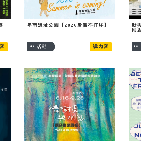
臺
卑南遺址公園【2026暑假不打烊】
斷
民
容
活動
詳內容