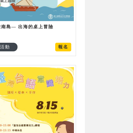
遊南島— 出海的桌上冒險
活動
報名