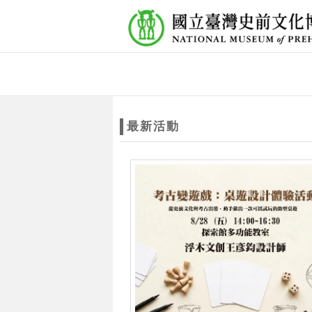
跳到主要內容
網站導覽
網
站
最新活動
主
題