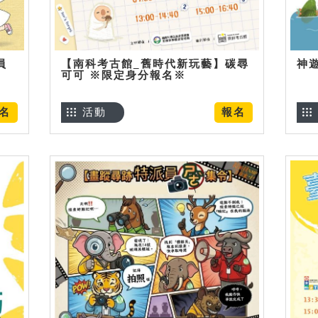
員
【南科考古館_舊時代新玩藝】碳尋
神
可可 ※限定身分報名※
名
活動
報名