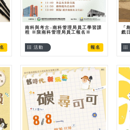
南科與考古–南科管理局員工學習課
「
程 ※限南科管理局員工報名※
戲
名
活動
報名