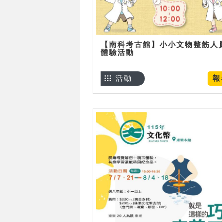
【南科考古館】小小文物整飭人
體驗活動
活動
報