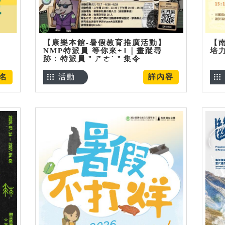
【康樂本館-暑假教育推廣活動】
【
NMP特派員 等你來+1｜畫蹤尋
培
跡：特派員＂ㄕㄜˋ＂集令
名
活動
詳內容