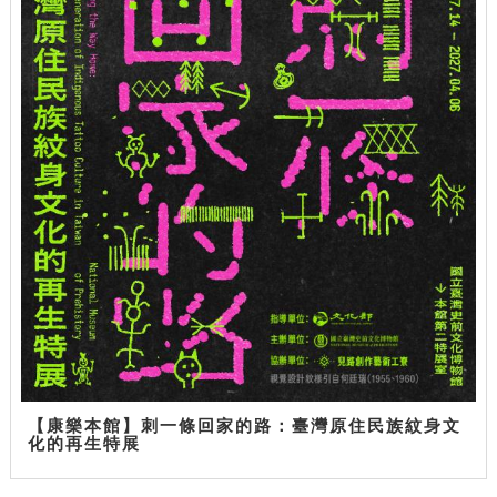
【康樂本館】刺一條回家的路：臺灣原住民族紋身文
化的再生特展