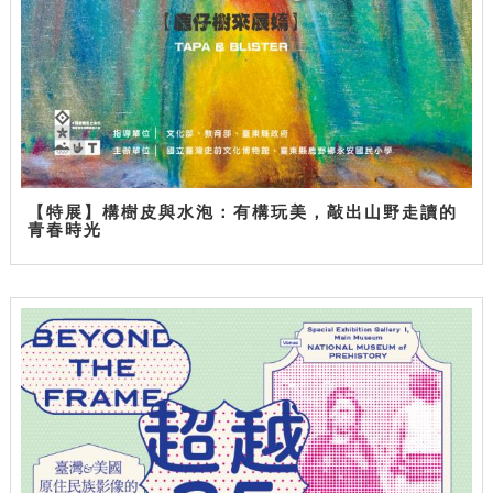
【特展】構樹皮與水泡：有構玩美，敲出山野走讀的
青春時光