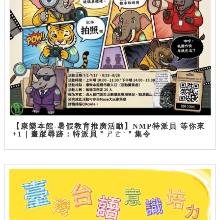
【康樂本館-暑假教育推廣活動】NMP特派員 等你來
+1｜畫蹤尋跡：特派員＂ㄕㄜˋ＂集令