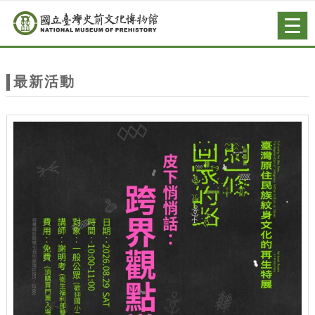
跳到主要內容
網站導覽
Togg
navig
網
站
最新活動
主
題