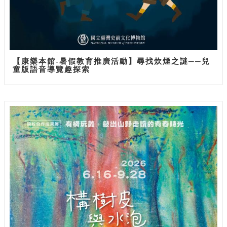
【康樂本館-暑假教育推廣活動】尋找炊煙之謎──兒
童版語音導覽趣探索