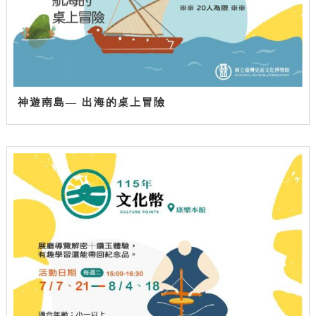
神遊南島— 出海的桌上冒險