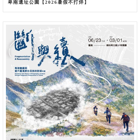
卑南遺址公園【2026暑假不打烊】