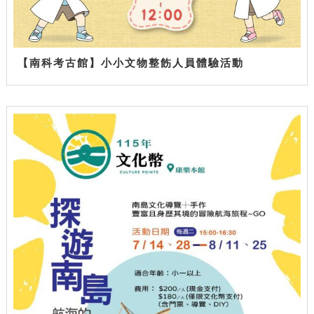
【南科考古館】小小文物整飭人員體驗活動