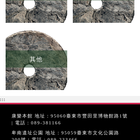
其他
:::
康樂本館 地址：95060臺東市豐田里博物館路1號
| 電話：089-381166
卑南遺址公園 地址：95059臺東市文化公園路
200號 | 電話：089-233466