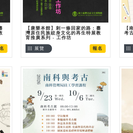
臺
【康樂本館】刺一條回家的路：臺
【
教
灣原住民族紋身文化的再生特展教
考
育推廣系列 - 工作坊
名
展覽
報名