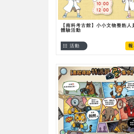
【南科考古館】小小文物整飭人
體驗活動
活動
報