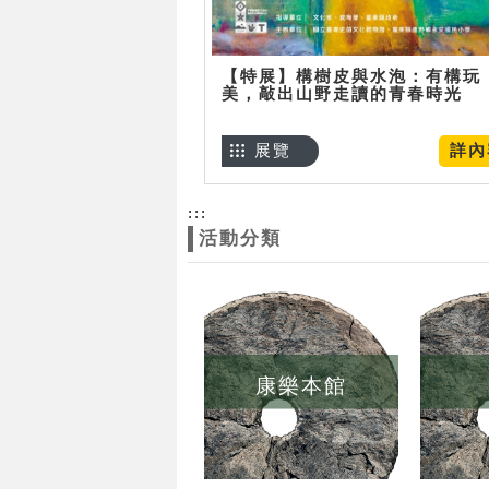
【特展】構樹皮與水泡：有構玩
美，敲出山野走讀的青春時光
展覽
詳內
:::
活動分類
康樂本館