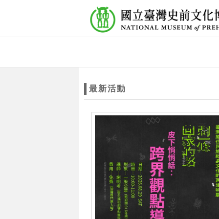
跳到主要內容
網站導覽
網
站
最新活動
主
題