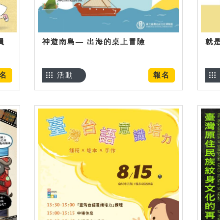
員
神遊南島— 出海的桌上冒險
就
名
活動
報名