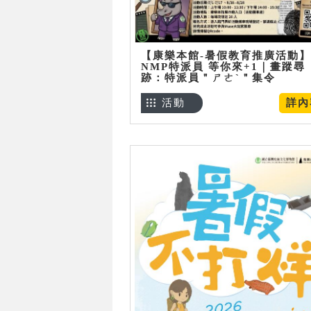
【康樂本館-暑假教育推廣活動】
NMP特派員 等你來+1｜畫蹤尋
跡：特派員＂ㄕㄜˋ＂集令
活動
詳內