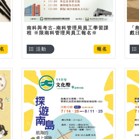
南科與考古–南科管理局員工學習課
「
程 ※限南科管理局員工報名※
戲
名
活動
報名