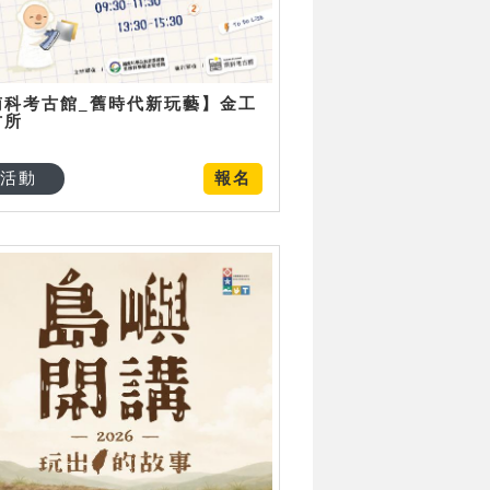
南科考古館_舊時代新玩藝】金工
古所
活動
報名