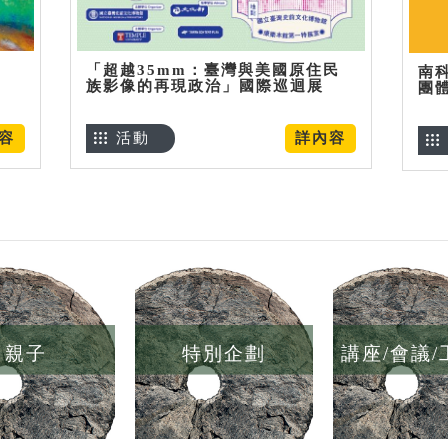
「超越35mm：臺灣與美國原住民
南
族影像的再現政治」國際巡迴展
團
容
活動
詳內容
親子
特別企劃
講座/會議