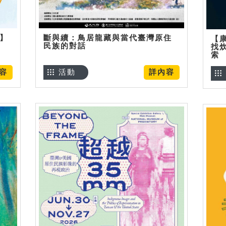
烊】
斷與續：鳥居龍藏與當代臺灣原住
【
民族的對話
找
索
容
活動
詳內容