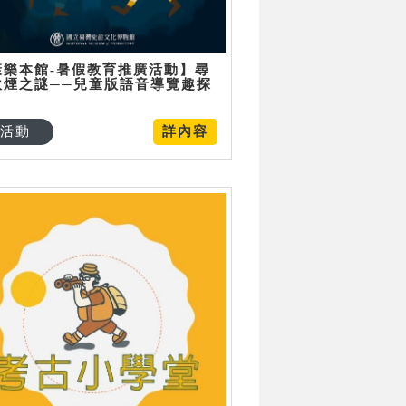
康樂本館-暑假教育推廣活動】尋
炊煙之謎──兒童版語音導覽趣探
活動
詳內容