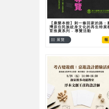
【康樂本館】刺一條回家的路：
灣原住民族紋身文化的再生特展
育推廣系列 - 導覽活動
展覽
報