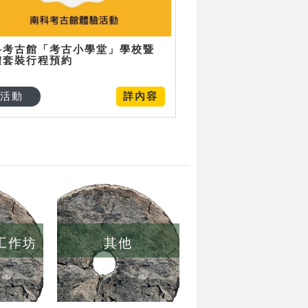
科考古館「考古小學堂」學校暨
體套裝行程預約
活動
詳內容
/工作坊
其他