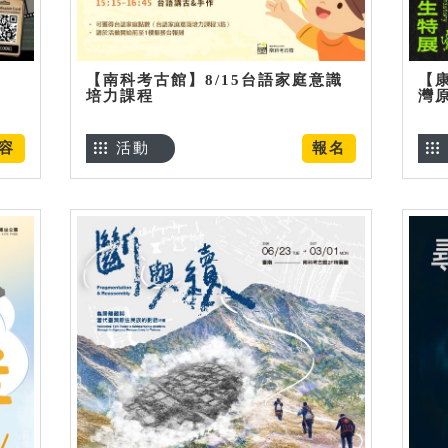
【南科考古館】8/15台語家庭意識
【
培力課程
灣
容
活動
報名