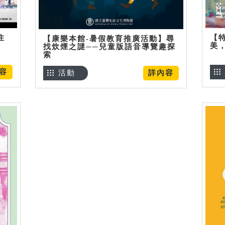
住
【
【康樂本館-暑假教育推廣活動】尋
美
找炊煙之謎──兒童版語音導覽趣探
索
容
活動
詳內容