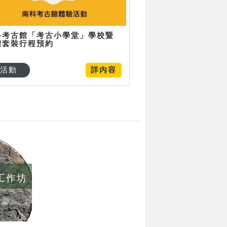
科考古館「考古小學堂」學校暨
體套裝行程預約
活動
詳內容
/工作坊