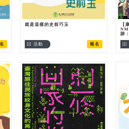
就是這樣的史前巧玉
【
NM
跡
名
活動
報名