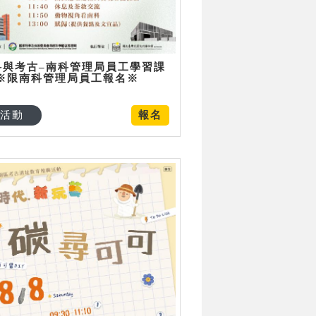
科與考古–南科管理局員工學習課
 ※限南科管理局員工報名※
活動
報名