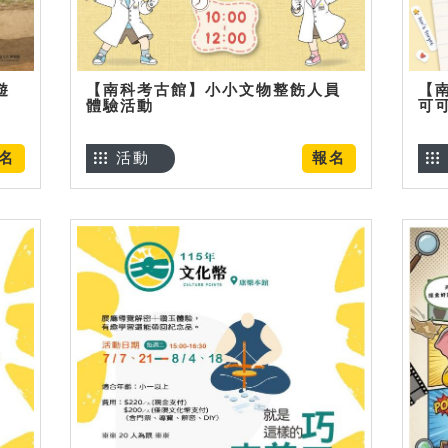
遊
【南科考古館】小小文物整飭人員
【
體驗活動
可
名
活動
報名