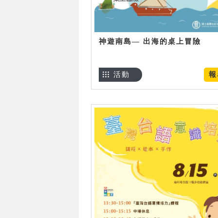
神遊南島— 出海的桌上冒險
活動
報