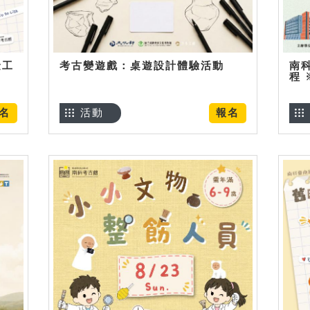
金工
考古變遊戲：桌遊設計體驗活動
南
程
名
活動
報名