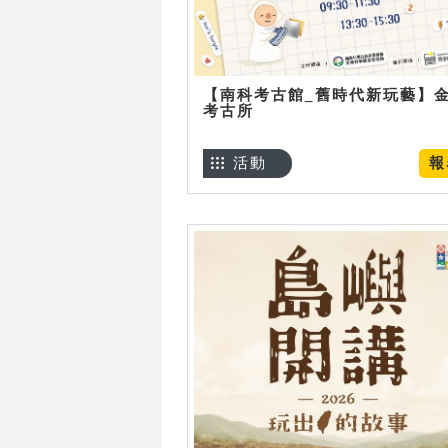
【南科考古館_舊時代新玩藝】
考古所
活動
報