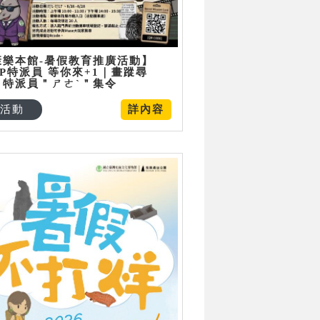
康樂本館-暑假教育推廣活動】
P特派員 等你來+1｜畫蹤尋
：特派員＂ㄕㄜˋ＂集令
活動
詳內容