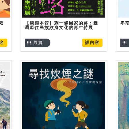
識
【康樂本館】刺一條回家的路：臺
卑
灣原住民族紋身文化的再生特展
名
展覽
詳內容