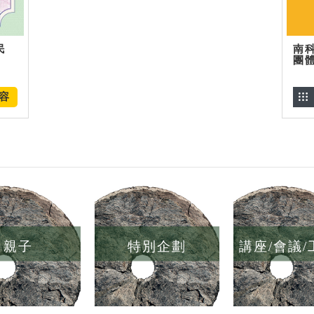
民
南
團
容
親子
特別企劃
講座/會議