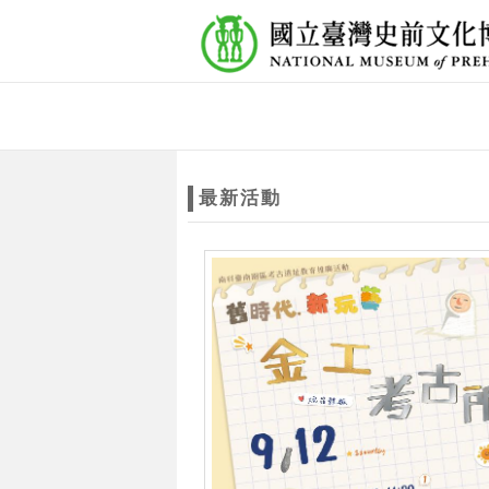
跳到主要內容
網站導覽
網
站
最新活動
主
題