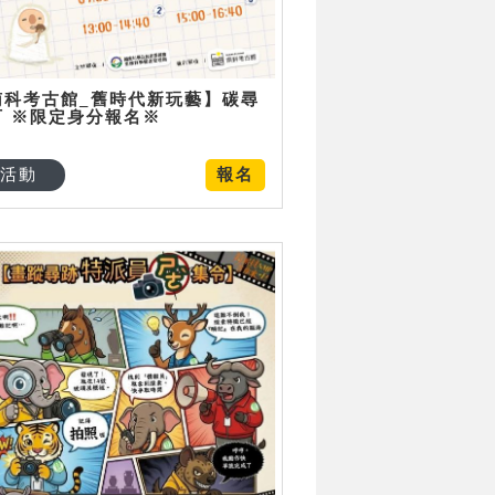
南科考古館_舊時代新玩藝】碳尋
可 ※限定身分報名※
活動
報名