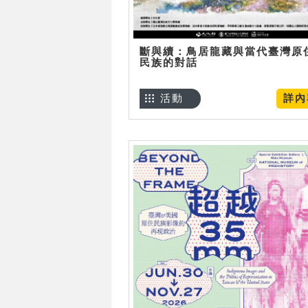
斷與續：鳥居龍藏與當代臺灣原
民族的對話
活動
詳內