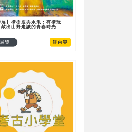
特展】構樹皮與水泡：有構玩
，敲出山野走讀的青春時光
展覽
詳內容