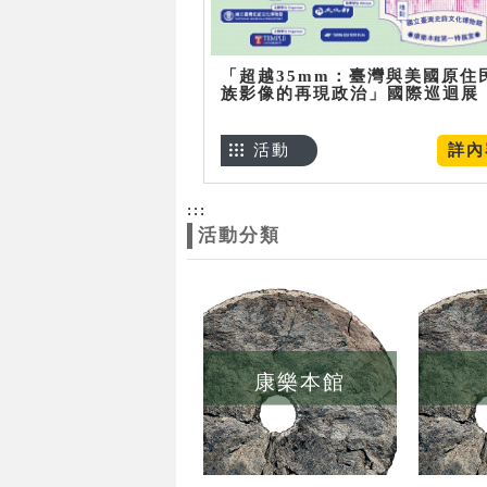
「超越35mm：臺灣與美國原住
族影像的再現政治」國際巡迴展
活動
詳內
:::
活動分類
康樂本館