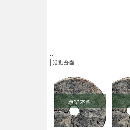
:::
活動分類
康樂本館