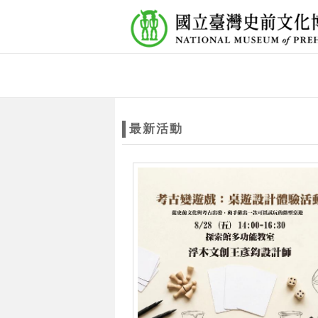
跳到主要內容
網站導覽
網
站
最新活動
主
題