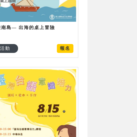
遊南島— 出海的桌上冒險
活動
報名