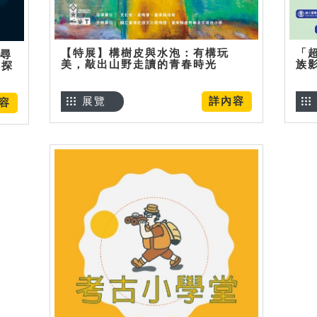
【特展】構樹皮與水泡：有構玩
「
】尋
美，敲出山野走讀的青春時光
族
趣探
展覽
詳內容
容