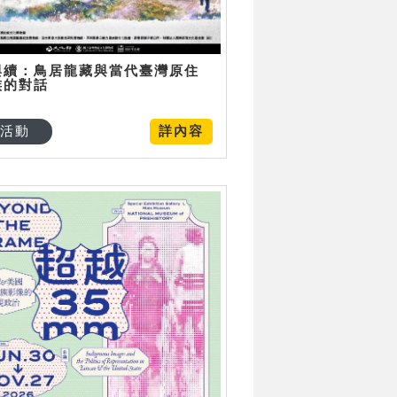
與續：鳥居龍藏與當代臺灣原住
族的對話
活動
詳內容