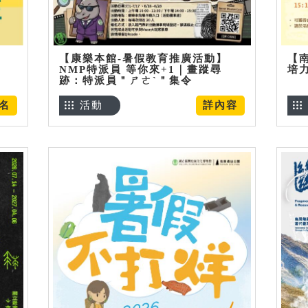
【康樂本館-暑假教育推廣活動】
【
NMP特派員 等你來+1｜畫蹤尋
培
跡：特派員＂ㄕㄜˋ＂集令
名
活動
詳內容