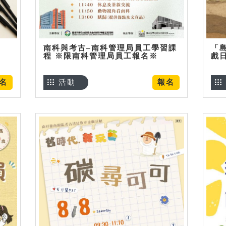
南科與考古–南科管理局員工學習課
「
程 ※限南科管理局員工報名※
戲
名
活動
報名