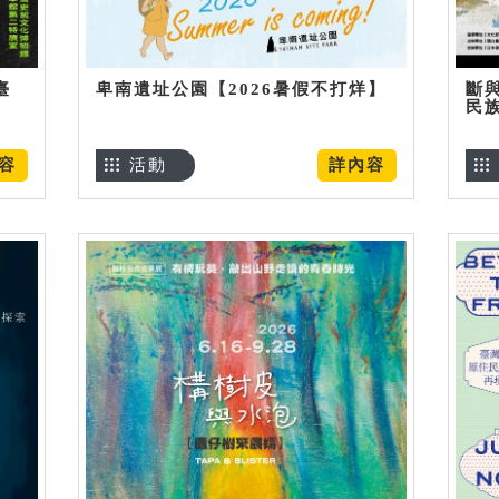
臺
卑南遺址公園【2026暑假不打烊】
斷
民
容
活動
詳內容