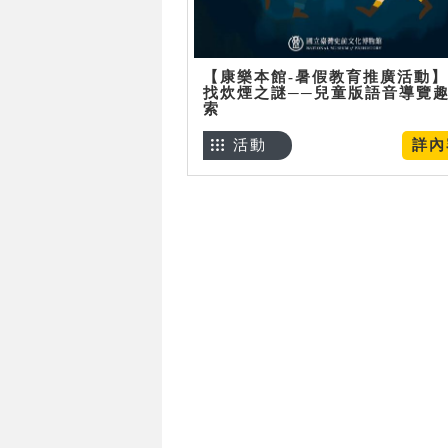
【康樂本館-暑假教育推廣活動
找炊煙之謎──兒童版語音導覽
索
活動
詳內