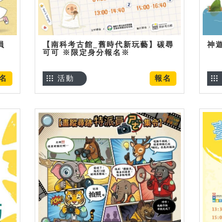
員
【南科考古館_舊時代新玩藝】碳尋
神
可可 ※限定身分報名※
名
活動
報名