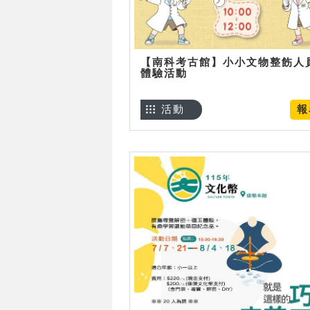
【南科考古館】小小文物整飭人
體驗活動
活動
報