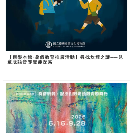
【康樂本館-暑假教育推廣活動】尋找炊煙之謎──兒
童版語音導覽趣探索