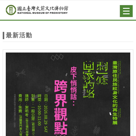
跳到主要內容
網站導覽
Togg
navig
網
站
最新活動
主
題