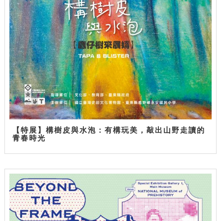
【特展】構樹皮與水泡：有構玩美，敲出山野走讀的
青春時光