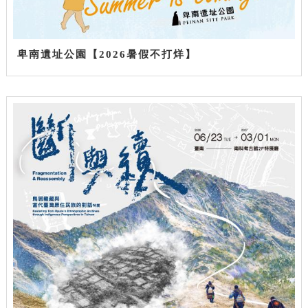
卑南遺址公園【2026暑假不打烊】