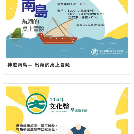
神遊南島— 出海的桌上冒險