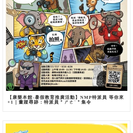
【康樂本館-暑假教育推廣活動】NMP特派員 等你來
+1｜畫蹤尋跡：特派員＂ㄕㄜˋ＂集令