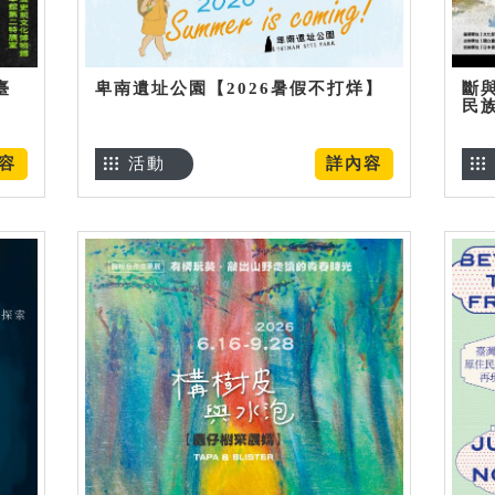
臺
卑南遺址公園【2026暑假不打烊】
斷
民
容
活動
詳內容