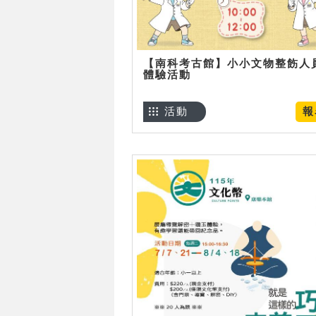
【南科考古館】小小文物整飭人
體驗活動
活動
報