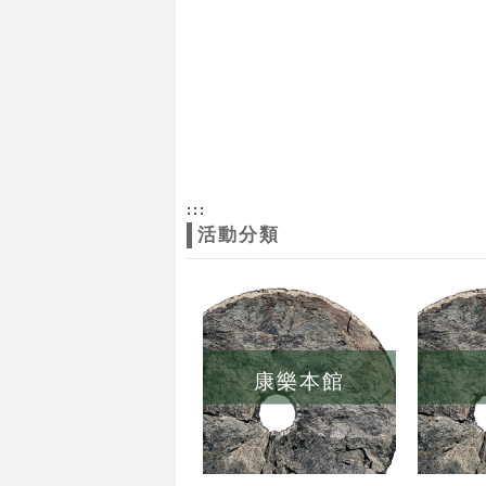
:::
活動分類
康樂本館