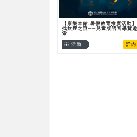
【康樂本館-暑假教育推廣活動
找炊煙之謎──兒童版語音導覽
索
活動
詳內