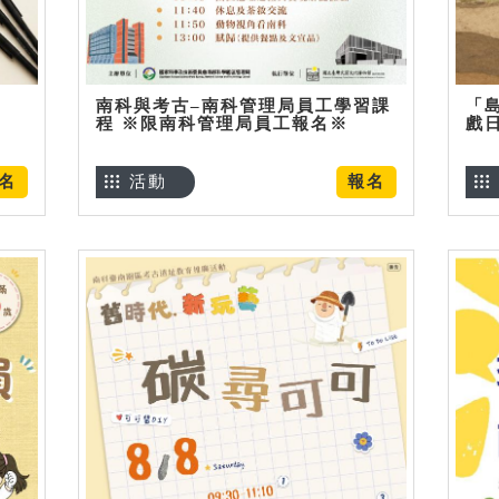
南科與考古–南科管理局員工學習課
「
程 ※限南科管理局員工報名※
戲
名
活動
報名