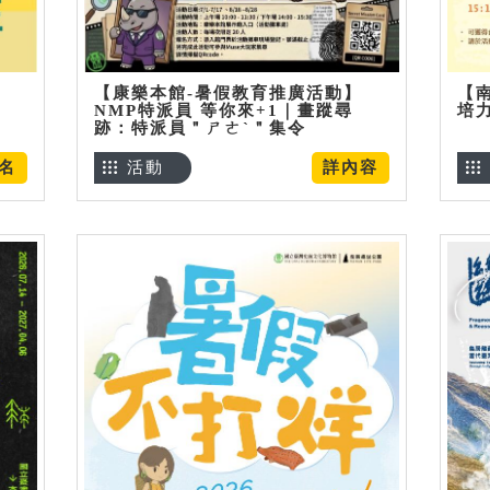
【康樂本館-暑假教育推廣活動】
【
NMP特派員 等你來+1｜畫蹤尋
培
跡：特派員＂ㄕㄜˋ＂集令
名
活動
詳內容