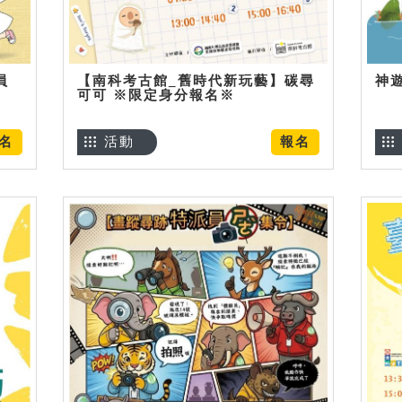
員
【南科考古館_舊時代新玩藝】碳尋
神
可可 ※限定身分報名※
名
活動
報名