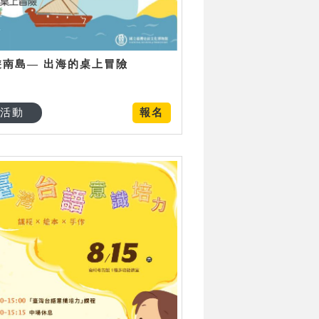
遊南島— 出海的桌上冒險
活動
報名