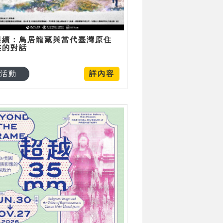
與續：鳥居龍藏與當代臺灣原住
族的對話
活動
詳內容