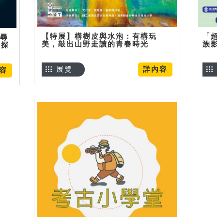
【特展】構樹皮與水泡：有構玩
「
】尋
美，敲出山野走讀的青春時光
族
趣探
展覽
詳內容
容