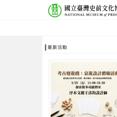
跳到主要內容
網站導覽
網
站
最新活動
主
題