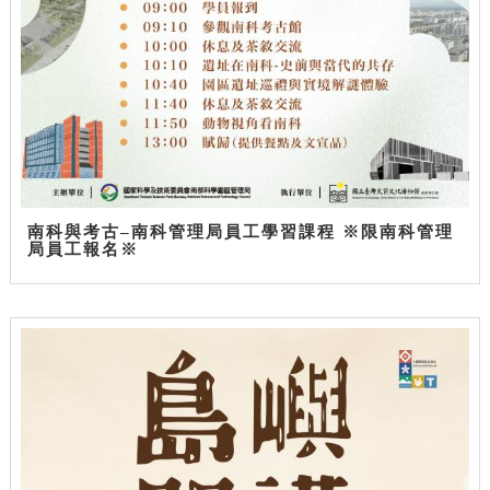
南科與考古–南科管理局員工學習課程 ※限南科管理
局員工報名※