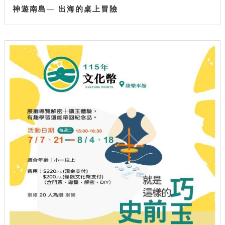
神遊南島— 出海的桌上冒險