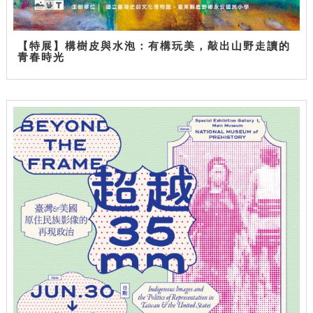
【特展】構樹皮與水泡：有構玩美，敲出山野走讀的
青春時光