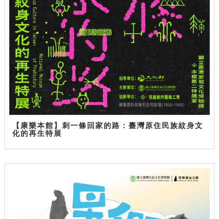
【康樂本館】刺一條回家的路：臺灣原住民族紋身文
化的再生特展