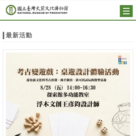
跳到主要內容
網站導覽
Togg
navig
網
站
最新活動
主
題