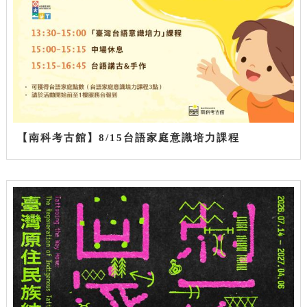
【南科考古館】8/15台語家庭意識培力課程