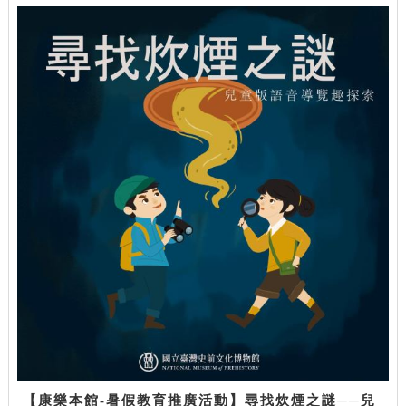
【康樂本館-暑假教育推廣活動】尋找炊煙之謎──兒