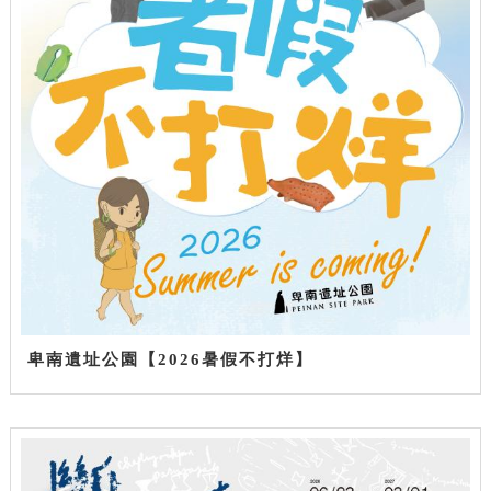
卑南遺址公園【2026暑假不打烊】