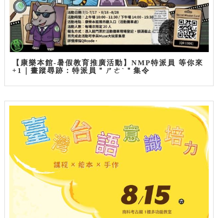
【康樂本館-暑假教育推廣活動】NMP特派員 等你來
+1｜畫蹤尋跡：特派員＂ㄕㄜˋ＂集令